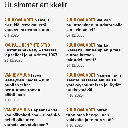
Uusimmat artikkelit
RUUHKAVUODET
Nämä 9
RUUHKAVUODET
Vauvan
merkkiä kertovat, että
nukuttaminen huudattamalla
vauvasi rakastaa sinua
– oikein vai ei?
8.1.2026
24.11.2025
KAUPALLINEN YHTEISTYÖ
RUUHKAVUODET
Minkä
Lastentarvike Oy – Parasta
ikäiseksi vanhempien pitäisi
lapsellesi jo vuodesta 1967
auttaa lastaan
taloudellisesti?
21.11.2025
14.11.2025
VANHEMMUUS
Isyys
RUUHKAVUODET
Nainen, näin
leskeyden myötä – kun
selätät haasteet aikuisiän
puoliso tekee
ystävyyssuhteissa ja löydät
peruuttamattoman
uusia ystäviä
päätöksen
7.10.2025
1.11.2025
VANHEMMUUS
Lapseni eivät
RUUHKAVUODET
Miten
käy päiväkodissa – riistänkö
tunnistaa hengellinen
heiltä oikeuden
väkivalta ja toipua siitä?
varhaiskasvatukseen?
4.10.2025