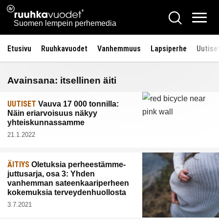
Siirry
Ruuhkavuodet.fi
Hae
sisältöön
Vali
Suomen lempein perhemedia
Etusivu
Ruuhkavuodet
Vanhemmuus
Lapsiperhe
Uutise
Avainsana:
itsellinen äiti
UUTISET
Vauva 17 000 tonnilla:
Näin eriarvoisuus näkyy
yhteiskunnassamme
21.1.2022
ÄITIYS
Oletuksia perheestämme-
juttusarja, osa 3: Yhden
vanhemman sateenkaariperheen
kokemuksia terveydenhuollosta
3.7.2021