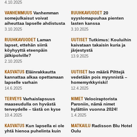
4.10.2025
VANHEMMUUS
Vanhemman
RUUHKAVUODET
20
somejulkaisut voivat
syyslomapuuhaa pienten
aiheuttaa lapselle ahdistusta
lasten kanssa
3.10.2025
3.10.2025
RUUHKAVUODET
Laman
UUTISET
Tutkimus: Kouluihin
lapset, ettehän siirrä
kaivataan takaisin kuria ja
köyhyyttä eteenpäin
järjestystä
jälkipolville?
13.9.2025
2.10.2025
KASVATUS
Eläinrakkautta
UUTISET
Iso määrä Pilttejä
kannattaa alkaa opettamaan
vedetään pois myynnistä –
lapselle varhain
homemyrkkyriski!
14.6.2025
12.4.2025
TERVEYS
Varhaislapsuus
NIMET
Velociraptorista
maaseudulla on hyvästä
Paroniin, nämä nimet
terveydelle – tästä on kyse
hylättiin vuonna 2024!
10.4.2025
1.4.2025
KASVATUS
Kun lapsella ei ole
MATKAILU
Radisson Blu Hotel
yhtä hienoa puhelinta kuin
Oulu
kavereilla
24.3.2025