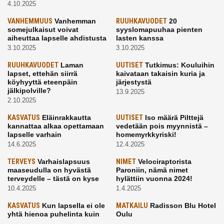
4.10.2025
VANHEMMUUS
Vanhemman
RUUHKAVUODET
20
somejulkaisut voivat
syyslomapuuhaa pienten
aiheuttaa lapselle ahdistusta
lasten kanssa
3.10.2025
3.10.2025
RUUHKAVUODET
Laman
UUTISET
Tutkimus: Kouluihin
lapset, ettehän siirrä
kaivataan takaisin kuria ja
köyhyyttä eteenpäin
järjestystä
jälkipolville?
13.9.2025
2.10.2025
KASVATUS
Eläinrakkautta
UUTISET
Iso määrä Pilttejä
kannattaa alkaa opettamaan
vedetään pois myynnistä –
lapselle varhain
homemyrkkyriski!
14.6.2025
12.4.2025
TERVEYS
Varhaislapsuus
NIMET
Velociraptorista
maaseudulla on hyvästä
Paroniin, nämä nimet
terveydelle – tästä on kyse
hylättiin vuonna 2024!
10.4.2025
1.4.2025
KASVATUS
Kun lapsella ei ole
MATKAILU
Radisson Blu Hotel
yhtä hienoa puhelinta kuin
Oulu
kavereilla
24.3.2025