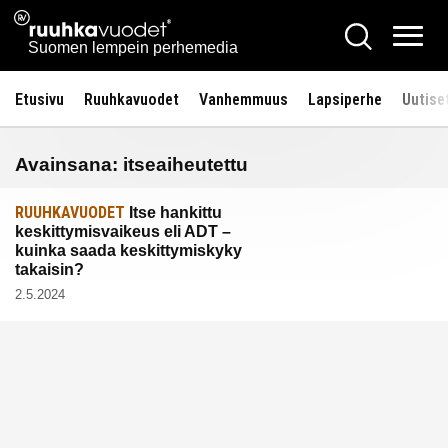
Siirry
Ruuhkavuodet.fi
Hae
sisältöön
Vali
Suomen lempein perhemedia
Etusivu
Ruuhkavuodet
Vanhemmuus
Lapsiperhe
Uutise
Avainsana:
itseaiheutettu
RUUHKAVUODET
Itse hankittu
keskittymisvaikeus eli ADT –
kuinka saada keskittymiskyky
takaisin?
2.5.2024