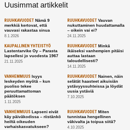
Uusimmat artikkelit
RUUHKAVUODET
Nämä 9
RUUHKAVUODET
Vauvan
merkkiä kertovat, että
nukuttaminen huudattamalla
vauvasi rakastaa sinua
– oikein vai ei?
8.1.2026
24.11.2025
KAUPALLINEN YHTEISTYÖ
RUUHKAVUODET
Minkä
Lastentarvike Oy – Parasta
ikäiseksi vanhempien pitäisi
lapsellesi jo vuodesta 1967
auttaa lastaan
taloudellisesti?
21.11.2025
14.11.2025
VANHEMMUUS
Isyys
RUUHKAVUODET
Nainen, näin
leskeyden myötä – kun
selätät haasteet aikuisiän
puoliso tekee
ystävyyssuhteissa ja löydät
peruuttamattoman
uusia ystäviä
päätöksen
7.10.2025
1.11.2025
VANHEMMUUS
Lapseni eivät
RUUHKAVUODET
Miten
käy päiväkodissa – riistänkö
tunnistaa hengellinen
heiltä oikeuden
väkivalta ja toipua siitä?
varhaiskasvatukseen?
4.10.2025