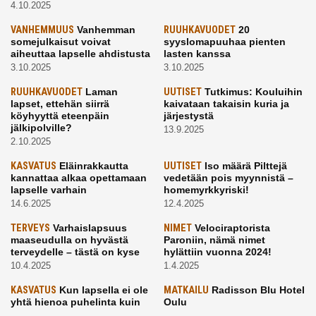
4.10.2025
VANHEMMUUS
Vanhemman
RUUHKAVUODET
20
somejulkaisut voivat
syyslomapuuhaa pienten
aiheuttaa lapselle ahdistusta
lasten kanssa
3.10.2025
3.10.2025
RUUHKAVUODET
Laman
UUTISET
Tutkimus: Kouluihin
lapset, ettehän siirrä
kaivataan takaisin kuria ja
köyhyyttä eteenpäin
järjestystä
jälkipolville?
13.9.2025
2.10.2025
KASVATUS
Eläinrakkautta
UUTISET
Iso määrä Pilttejä
kannattaa alkaa opettamaan
vedetään pois myynnistä –
lapselle varhain
homemyrkkyriski!
14.6.2025
12.4.2025
TERVEYS
Varhaislapsuus
NIMET
Velociraptorista
maaseudulla on hyvästä
Paroniin, nämä nimet
terveydelle – tästä on kyse
hylättiin vuonna 2024!
10.4.2025
1.4.2025
KASVATUS
Kun lapsella ei ole
MATKAILU
Radisson Blu Hotel
yhtä hienoa puhelinta kuin
Oulu
kavereilla
24.3.2025