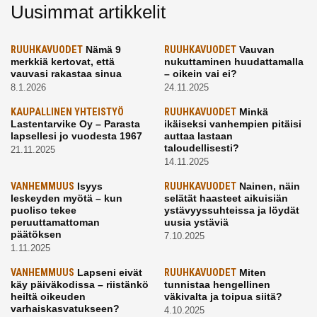
Uusimmat artikkelit
RUUHKAVUODET
Nämä 9
RUUHKAVUODET
Vauvan
merkkiä kertovat, että
nukuttaminen huudattamalla
vauvasi rakastaa sinua
– oikein vai ei?
8.1.2026
24.11.2025
KAUPALLINEN YHTEISTYÖ
RUUHKAVUODET
Minkä
Lastentarvike Oy – Parasta
ikäiseksi vanhempien pitäisi
lapsellesi jo vuodesta 1967
auttaa lastaan
taloudellisesti?
21.11.2025
14.11.2025
VANHEMMUUS
Isyys
RUUHKAVUODET
Nainen, näin
leskeyden myötä – kun
selätät haasteet aikuisiän
puoliso tekee
ystävyyssuhteissa ja löydät
peruuttamattoman
uusia ystäviä
päätöksen
7.10.2025
1.11.2025
VANHEMMUUS
Lapseni eivät
RUUHKAVUODET
Miten
käy päiväkodissa – riistänkö
tunnistaa hengellinen
heiltä oikeuden
väkivalta ja toipua siitä?
varhaiskasvatukseen?
4.10.2025