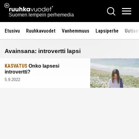
Siirry
Ruuhkavuodet.fi
Hae
sisältöön
Vali
Suomen lempein perhemedia
Etusivu
Ruuhkavuodet
Vanhemmuus
Lapsiperhe
Uutise
Avainsana:
introvertti lapsi
KASVATUS
Onko lapsesi
introvertti?
5.9.2022