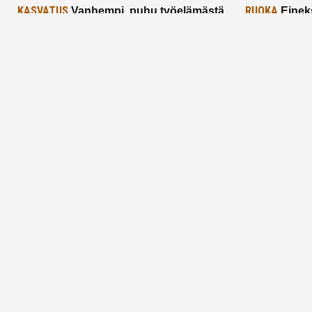
KASVATUS
RUOKA
Vanhempi, puhu työelämästä
Einek
lapselle – mutta mieti sanojasi!
asiat ja saa
25.2.2025
24.2.2025
Aitoa vertaistukea perhearkeen, lempeästi
myötäeläen
Facebook
Instagram
TikTok
X