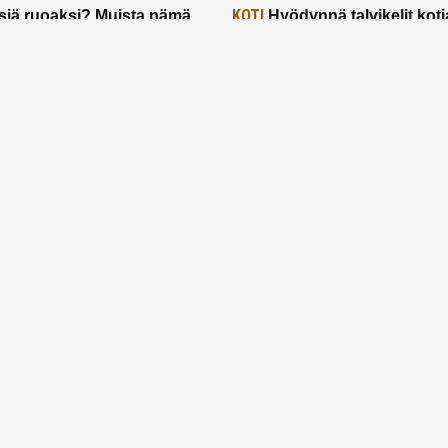
KOTI
siä ruoaksi? Muista nämä
Hyödynnä talvikelit koti
t paremman aterian
– 2 näppärää vinkkiä!
24.2.2025
Etusivu
Meistä
Ruuhkavuodet
Lapsiperhe
Vanhemmuus
Tietosuojalauseke
© 2026 Ruuhkavuodet.fi. Kaikki oikeudet pidätetään.