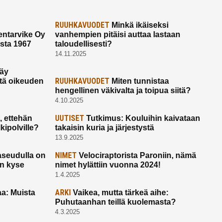
RUUHKAVUODET
Minkä ikäiseksi
ntarvike Oy
vanhempien pitäisi auttaa lastaan
esta 1967
taloudellisesti?
14.11.2025
käy
RUUHKAVUODET
ltä oikeuden
Miten tunnistaa
hengellinen väkivalta ja toipua siitä?
4.10.2025
UUTISET
 ettehän
Tutkimus: Kouluihin kaivataan
kipolville?
takaisin kuria ja järjestystä
13.9.2025
NIMET
seudulla on
Velociraptorista Paroniin, nämä
on kyse
nimet hylättiin vuonna 2024!
1.4.2025
ARKI
a: Muista
Vaikea, mutta tärkeä aihe:
Puhutaanhan teillä kuolemasta?
4.3.2025