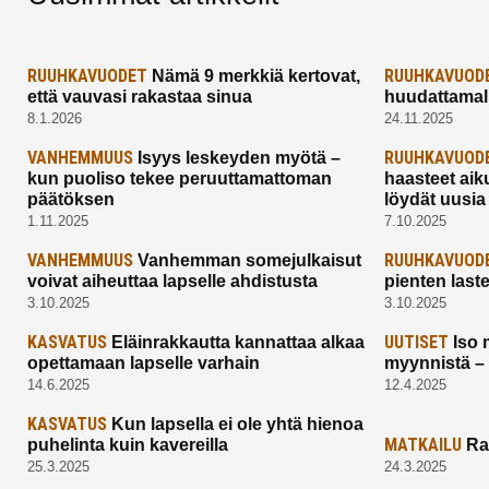
RUUHKAVUODET
RUUHKAVUOD
Nämä 9 merkkiä kertovat,
että vauvasi rakastaa sinua
huudattamall
8.1.2026
24.11.2025
VANHEMMUUS
RUUHKAVUOD
Isyys leskeyden myötä –
kun puoliso tekee peruuttamattoman
haasteet aik
päätöksen
löydät uusia
1.11.2025
7.10.2025
VANHEMMUUS
RUUHKAVUOD
Vanhemman somejulkaisut
voivat aiheuttaa lapselle ahdistusta
pienten last
3.10.2025
3.10.2025
KASVATUS
UUTISET
Eläinrakkautta kannattaa alkaa
Iso 
opettamaan lapselle varhain
myynnistä –
14.6.2025
12.4.2025
KASVATUS
Kun lapsella ei ole yhtä hienoa
MATKAILU
puhelinta kuin kavereilla
Ra
25.3.2025
24.3.2025