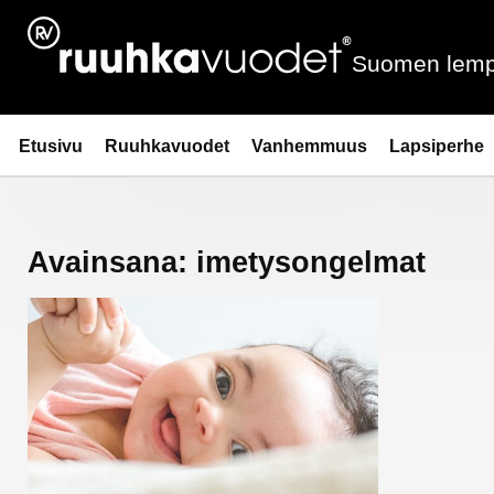
Siirry
sisältöön
Suomen lemp
Ruuhkavuodet.fi
Etusivu
Ruuhkavuodet
Vanhemmuus
Lapsiperhe
Avainsana:
imetysongelmat