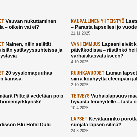
ET
KAUPALLINEN YHTEISTYÖ
Vauvan nukuttaminen
Laste
a – oikein vai ei?
– Parasta lapsellesi jo vuod
21.11.2025
ET
VANHEMMUUS
Nainen, näin selätät
Lapseni eivät 
uisiän ystävyyssuhteissa ja
päiväkodissa – riistänkö hei
 ystäviä
varhaiskasvatukseen?
4.10.2025
ET
RUUHKAVUODET
20 syyslomapuuhaa
Laman lapset,
en kanssa
siirrä köyhyyttä eteenpäin jäl
2.10.2025
TERVEYS
määrä Pilttejä vedetään pois
Varhaislapsuus maa
 homemyrkkyriski!
hyvästä terveydelle – tästä 
10.4.2025
LAPSET
Kevätaurinko porotta
disson Blu Hotel Oulu
suojata lapsen silmät!
24.3.2025