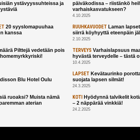
uisiän ystävyyssuhteissa ja
päiväkodissa – riistänkö hei
 ystäviä
varhaiskasvatukseen?
4.10.2025
ET
RUUHKAVUODET
20 syyslomapuuhaa
Laman lapset,
en kanssa
siirrä köyhyyttä eteenpäin jäl
2.10.2025
TERVEYS
määrä Pilttejä vedetään pois
Varhaislapsuus maa
 homemyrkkyriski!
hyvästä terveydelle – tästä 
10.4.2025
LAPSET
Kevätaurinko porotta
disson Blu Hotel Oulu
suojata lapsen silmät!
24.3.2025
KOTI
siä ruoaksi? Muista nämä
Hyödynnä talvikelit koti
t paremman aterian
– 2 näppärää vinkkiä!
24.2.2025