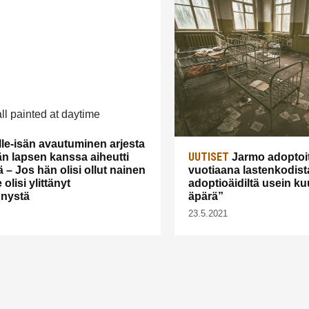
le-isän avautuminen arjesta
UUTISET
n lapsen kanssa aiheutti
Jarmo adoptoiti
ä – Jos hän olisi ollut nainen
vuotiaana lastenkodist
 olisi ylittänyt
adoptioäidiltä usein kuu
nnystä
äpärä”
23.5.2021