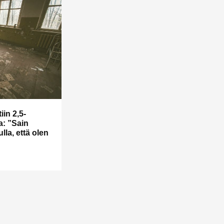
in 2,5-
a: ”Sain
lla, että olen