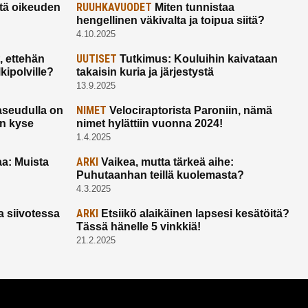
RUUHKAVUODET
ltä oikeuden
Miten tunnistaa
hengellinen väkivalta ja toipua siitä?
4.10.2025
UUTISET
 ettehän
Tutkimus: Kouluihin kaivataan
kipolville?
takaisin kuria ja järjestystä
13.9.2025
NIMET
seudulla on
Velociraptorista Paroniin, nämä
on kyse
nimet hylättiin vuonna 2024!
1.4.2025
ARKI
a: Muista
Vaikea, mutta tärkeä aihe:
Puhutaanhan teillä kuolemasta?
4.3.2025
ARKI
a siivotessa
Etsiikö alaikäinen lapsesi kesätöitä?
Tässä hänelle 5 vinkkiä!
21.2.2025