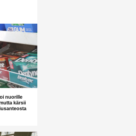
i nuorille
 mutta kärsii
kiusanteosta