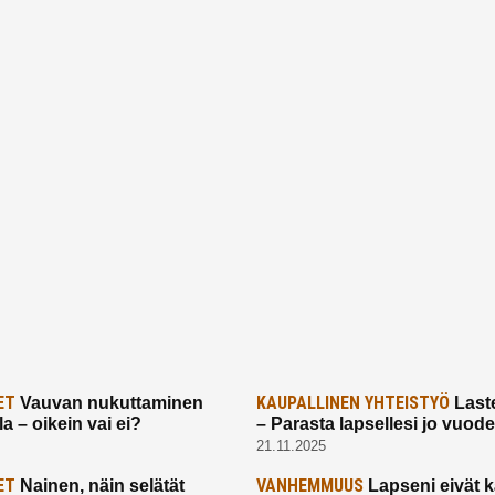
ET
KAUPALLINEN YHTEISTYÖ
Vauvan nukuttaminen
Laste
a – oikein vai ei?
– Parasta lapsellesi jo vuod
21.11.2025
ET
VANHEMMUUS
Nainen, näin selätät
Lapseni eivät 