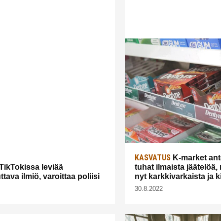
KASVATUS
K-market anto
TikTokissa leviää
tuhat ilmaista jäätelöä,
tava ilmiö, varoittaa poliisi
nyt karkkivarkaista ja 
30.8.2022