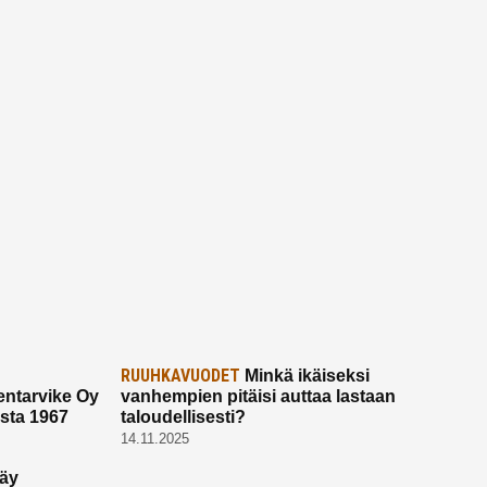
RUUHKAVUODET
Minkä ikäiseksi
ntarvike Oy
vanhempien pitäisi auttaa lastaan
esta 1967
taloudellisesti?
14.11.2025
käy