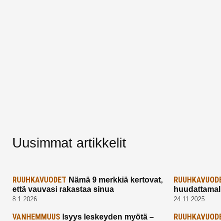
Uusimmat artikkelit
RUUHKAVUODET
RUUHKAVUOD
Nämä 9 merkkiä kertovat,
että vauvasi rakastaa sinua
huudattamall
8.1.2026
24.11.2025
VANHEMMUUS
RUUHKAVUOD
Isyys leskeyden myötä –