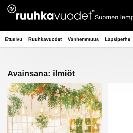
Siirry
sisältöön
Suomen lemp
Ruuhkavuodet.fi
Etusivu
Ruuhkavuodet
Vanhemmuus
Lapsiperhe
Avainsana:
ilmiöt