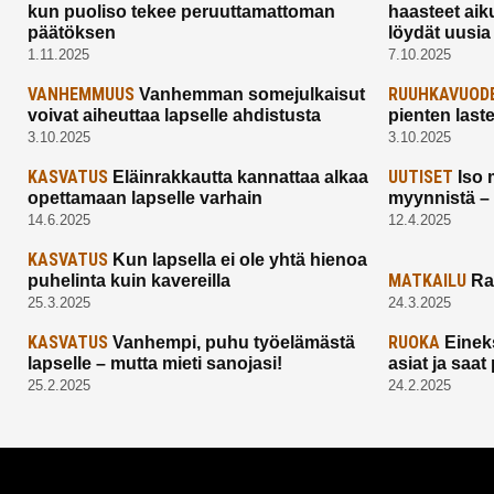
kun puoliso tekee peruuttamattoman
haasteet aik
päätöksen
löydät uusia
1.11.2025
7.10.2025
VANHEMMUUS
RUUHKAVUOD
Vanhemman somejulkaisut
voivat aiheuttaa lapselle ahdistusta
pienten last
3.10.2025
3.10.2025
KASVATUS
UUTISET
Eläinrakkautta kannattaa alkaa
Iso 
opettamaan lapselle varhain
myynnistä –
14.6.2025
12.4.2025
KASVATUS
Kun lapsella ei ole yhtä hienoa
MATKAILU
puhelinta kuin kavereilla
Ra
25.3.2025
24.3.2025
KASVATUS
RUOKA
Vanhempi, puhu työelämästä
Einek
lapselle – mutta mieti sanojasi!
asiat ja saa
25.2.2025
24.2.2025