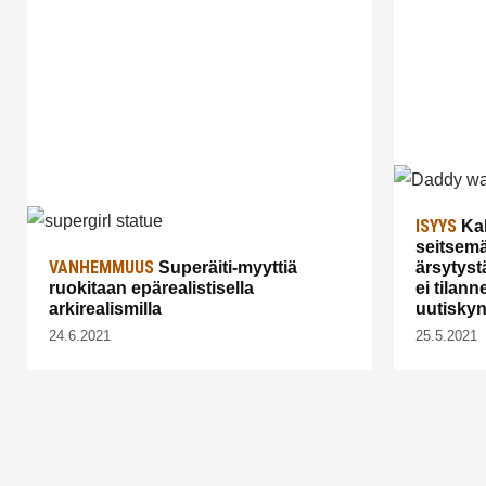
ISYYS
Kal
seitsemä
VANHEMMUUS
Superäiti-myyttiä
ärsytyst
ruokitaan epärealistisella
ei tilanne
arkirealismilla
uutisky
24.6.2021
25.5.2021