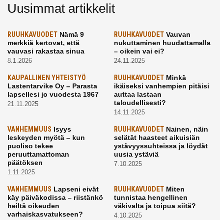
Uusimmat artikkelit
RUUHKAVUODET
Nämä 9
RUUHKAVUODET
Vauvan
merkkiä kertovat, että
nukuttaminen huudattamalla
vauvasi rakastaa sinua
– oikein vai ei?
8.1.2026
24.11.2025
KAUPALLINEN YHTEISTYÖ
RUUHKAVUODET
Minkä
Lastentarvike Oy – Parasta
ikäiseksi vanhempien pitäisi
lapsellesi jo vuodesta 1967
auttaa lastaan
taloudellisesti?
21.11.2025
14.11.2025
VANHEMMUUS
Isyys
RUUHKAVUODET
Nainen, näin
leskeyden myötä – kun
selätät haasteet aikuisiän
puoliso tekee
ystävyyssuhteissa ja löydät
peruuttamattoman
uusia ystäviä
päätöksen
7.10.2025
1.11.2025
VANHEMMUUS
Lapseni eivät
RUUHKAVUODET
Miten
käy päiväkodissa – riistänkö
tunnistaa hengellinen
heiltä oikeuden
väkivalta ja toipua siitä?
varhaiskasvatukseen?
4.10.2025