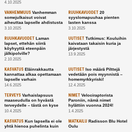
4.10.2025
VANHEMMUUS
Vanhemman
RUUHKAVUODET
20
somejulkaisut voivat
syyslomapuuhaa pienten
aiheuttaa lapselle ahdistusta
lasten kanssa
3.10.2025
3.10.2025
RUUHKAVUODET
Laman
UUTISET
Tutkimus: Kouluihin
lapset, ettehän siirrä
kaivataan takaisin kuria ja
köyhyyttä eteenpäin
järjestystä
jälkipolville?
13.9.2025
2.10.2025
KASVATUS
Eläinrakkautta
UUTISET
Iso määrä Pilttejä
kannattaa alkaa opettamaan
vedetään pois myynnistä –
lapselle varhain
homemyrkkyriski!
14.6.2025
12.4.2025
TERVEYS
Varhaislapsuus
NIMET
Velociraptorista
maaseudulla on hyvästä
Paroniin, nämä nimet
terveydelle – tästä on kyse
hylättiin vuonna 2024!
10.4.2025
1.4.2025
KASVATUS
Kun lapsella ei ole
MATKAILU
Radisson Blu Hotel
yhtä hienoa puhelinta kuin
Oulu
kavereilla
24.3.2025