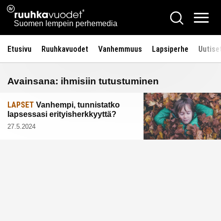
Siirry
Ruuhkavuodet.fi
Hae
sisältöön
Vali
Suomen lempein perhemedia
Etusivu
Ruuhkavuodet
Vanhemmuus
Lapsiperhe
Uutise
Avainsana:
ihmisiin tutustuminen
LAPSET
Vanhempi, tunnistatko
lapsessasi erityisherkkyyttä?
27.5.2024