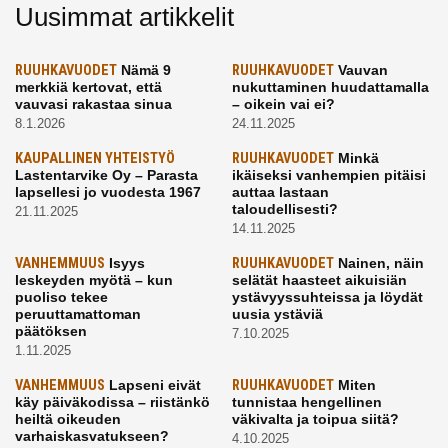
Uusimmat artikkelit
RUUHKAVUODET
Nämä 9
RUUHKAVUODET
Vauvan
merkkiä kertovat, että
nukuttaminen huudattamalla
vauvasi rakastaa sinua
– oikein vai ei?
8.1.2026
24.11.2025
KAUPALLINEN YHTEISTYÖ
RUUHKAVUODET
Minkä
Lastentarvike Oy – Parasta
ikäiseksi vanhempien pitäisi
lapsellesi jo vuodesta 1967
auttaa lastaan
taloudellisesti?
21.11.2025
14.11.2025
VANHEMMUUS
Isyys
RUUHKAVUODET
Nainen, näin
leskeyden myötä – kun
selätät haasteet aikuisiän
puoliso tekee
ystävyyssuhteissa ja löydät
peruuttamattoman
uusia ystäviä
päätöksen
7.10.2025
1.11.2025
VANHEMMUUS
Lapseni eivät
RUUHKAVUODET
Miten
käy päiväkodissa – riistänkö
tunnistaa hengellinen
heiltä oikeuden
väkivalta ja toipua siitä?
varhaiskasvatukseen?
4.10.2025