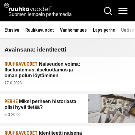
Siirry
Ruuhkavuodet.fi
Hae
sisältöön
Vali
Suomen lempein perhemedia
Etusivu
Ruuhkavuodet
Vanhemmuus
Lapsiperhe
Uutise
Avainsana:
identiteetti
RUUHKAVUODET
Naiseuden voima:
Itsetuntemus, itseluottamus ja
oman polun löytäminen
17.6.2023
PERHE
Miksi perheen historiasta
olisi hyvä tietää?
5.3.2023
RUUHKAVUODET
Identiteetti naisena