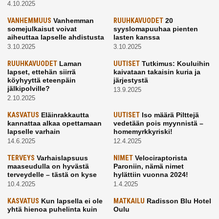
4.10.2025
VANHEMMUUS
Vanhemman
RUUHKAVUODET
20
somejulkaisut voivat
syyslomapuuhaa pienten
aiheuttaa lapselle ahdistusta
lasten kanssa
3.10.2025
3.10.2025
RUUHKAVUODET
Laman
UUTISET
Tutkimus: Kouluihin
lapset, ettehän siirrä
kaivataan takaisin kuria ja
köyhyyttä eteenpäin
järjestystä
jälkipolville?
13.9.2025
2.10.2025
KASVATUS
Eläinrakkautta
UUTISET
Iso määrä Pilttejä
kannattaa alkaa opettamaan
vedetään pois myynnistä –
lapselle varhain
homemyrkkyriski!
14.6.2025
12.4.2025
TERVEYS
Varhaislapsuus
NIMET
Velociraptorista
maaseudulla on hyvästä
Paroniin, nämä nimet
terveydelle – tästä on kyse
hylättiin vuonna 2024!
10.4.2025
1.4.2025
KASVATUS
Kun lapsella ei ole
MATKAILU
Radisson Blu Hotel
yhtä hienoa puhelinta kuin
Oulu
kavereilla
24.3.2025