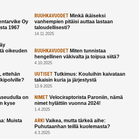
RUUHKAVUODET
Minkä ikäiseksi
ntarvike Oy
vanhempien pitäisi auttaa lastaan
esta 1967
taloudellisesti?
14.11.2025
käy
RUUHKAVUODET
ltä oikeuden
Miten tunnistaa
hengellinen väkivalta ja toipua siitä?
4.10.2025
UUTISET
 ettehän
Tutkimus: Kouluihin kaivataan
kipolville?
takaisin kuria ja järjestystä
13.9.2025
NIMET
seudulla on
Velociraptorista Paroniin, nämä
on kyse
nimet hylättiin vuonna 2024!
1.4.2025
ARKI
a: Muista
Vaikea, mutta tärkeä aihe:
Puhutaanhan teillä kuolemasta?
4.3.2025