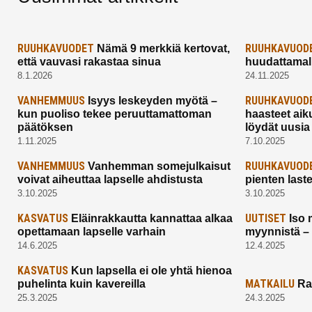
RUUHKAVUODET
RUUHKAVUOD
Nämä 9 merkkiä kertovat,
että vauvasi rakastaa sinua
huudattamall
8.1.2026
24.11.2025
VANHEMMUUS
RUUHKAVUOD
Isyys leskeyden myötä –
kun puoliso tekee peruuttamattoman
haasteet aik
päätöksen
löydät uusia
1.11.2025
7.10.2025
VANHEMMUUS
RUUHKAVUOD
Vanhemman somejulkaisut
voivat aiheuttaa lapselle ahdistusta
pienten last
3.10.2025
3.10.2025
KASVATUS
UUTISET
Eläinrakkautta kannattaa alkaa
Iso 
opettamaan lapselle varhain
myynnistä –
14.6.2025
12.4.2025
KASVATUS
Kun lapsella ei ole yhtä hienoa
MATKAILU
puhelinta kuin kavereilla
Ra
25.3.2025
24.3.2025