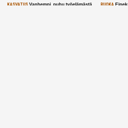
KASVATUS
RUOKA
Vanhempi, puhu työelämästä
Einek
lapselle – mutta mieti sanojasi!
asiat ja saa
25.2.2025
24.2.2025
Aitoa vertaistukea perhearkeen, lempeästi
myötäeläen
Facebook
Instagram
TikTok
X