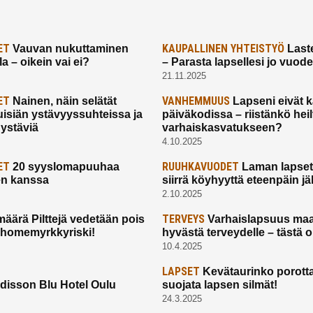
ET
KAUPALLINEN YHTEISTYÖ
Vauvan nukuttaminen
Laste
a – oikein vai ei?
– Parasta lapsellesi jo vuod
21.11.2025
ET
VANHEMMUUS
Nainen, näin selätät
Lapseni eivät 
uisiän ystävyyssuhteissa ja
päiväkodissa – riistänkö hei
 ystäviä
varhaiskasvatukseen?
4.10.2025
ET
RUUHKAVUODET
20 syyslomapuuhaa
Laman lapset,
en kanssa
siirrä köyhyyttä eteenpäin jäl
2.10.2025
TERVEYS
määrä Pilttejä vedetään pois
Varhaislapsuus maa
 homemyrkkyriski!
hyvästä terveydelle – tästä 
10.4.2025
LAPSET
Kevätaurinko porotta
disson Blu Hotel Oulu
suojata lapsen silmät!
24.3.2025