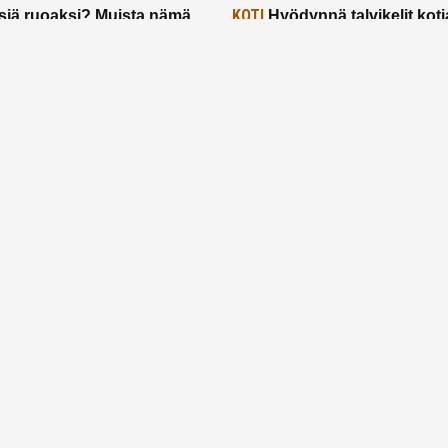
KOTI
siä ruoaksi? Muista nämä
Hyödynnä talvikelit koti
t paremman aterian
– 2 näppärää vinkkiä!
24.2.2025
Etusivu
Meistä
Ruuhkavuodet
Lapsiperhe
Vanhemmuus
Tietosuojalauseke
© 2026 Ruuhkavuodet.fi. Kaikki oikeudet pidätetään.