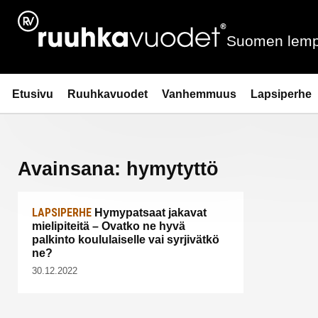
Siirry
sisältöön
Suomen lemp
Ruuhkavuodet.fi
Etusivu
Ruuhkavuodet
Vanhemmuus
Lapsiperhe
Avainsana:
hymytyttö
LAPSIPERHE
Hymypatsaat jakavat
mielipiteitä – Ovatko ne hyvä
palkinto koululaiselle vai syrjivätkö
ne?
30.12.2022