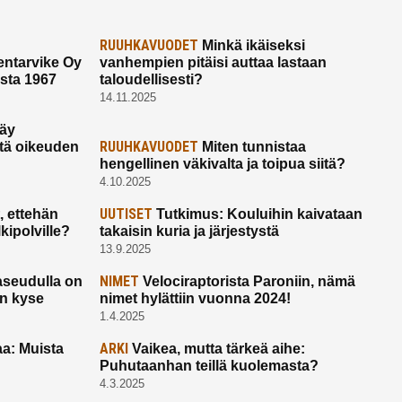
RUUHKAVUODET
Minkä ikäiseksi
ntarvike Oy
vanhempien pitäisi auttaa lastaan
esta 1967
taloudellisesti?
14.11.2025
käy
RUUHKAVUODET
ltä oikeuden
Miten tunnistaa
hengellinen väkivalta ja toipua siitä?
4.10.2025
UUTISET
 ettehän
Tutkimus: Kouluihin kaivataan
kipolville?
takaisin kuria ja järjestystä
13.9.2025
NIMET
seudulla on
Velociraptorista Paroniin, nämä
on kyse
nimet hylättiin vuonna 2024!
1.4.2025
ARKI
a: Muista
Vaikea, mutta tärkeä aihe:
Puhutaanhan teillä kuolemasta?
4.3.2025