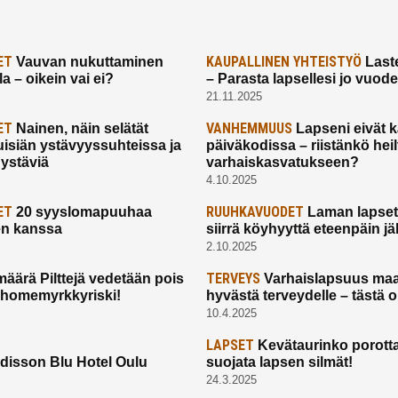
ET
KAUPALLINEN YHTEISTYÖ
Vauvan nukuttaminen
Laste
a – oikein vai ei?
– Parasta lapsellesi jo vuod
21.11.2025
ET
VANHEMMUUS
Nainen, näin selätät
Lapseni eivät 
uisiän ystävyyssuhteissa ja
päiväkodissa – riistänkö hei
 ystäviä
varhaiskasvatukseen?
4.10.2025
ET
RUUHKAVUODET
20 syyslomapuuhaa
Laman lapset,
en kanssa
siirrä köyhyyttä eteenpäin jäl
2.10.2025
TERVEYS
määrä Pilttejä vedetään pois
Varhaislapsuus maa
 homemyrkkyriski!
hyvästä terveydelle – tästä 
10.4.2025
LAPSET
Kevätaurinko porotta
disson Blu Hotel Oulu
suojata lapsen silmät!
24.3.2025