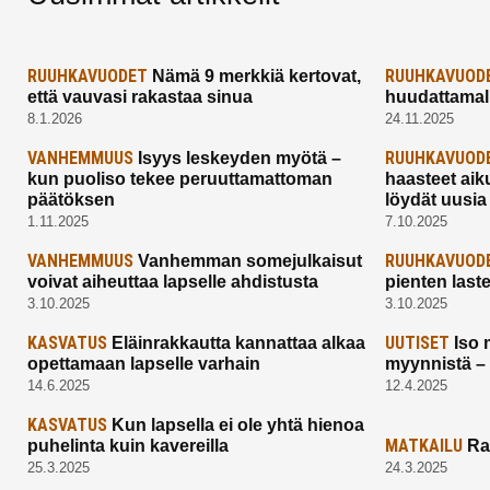
RUUHKAVUODET
RUUHKAVUOD
Nämä 9 merkkiä kertovat,
että vauvasi rakastaa sinua
huudattamall
8.1.2026
24.11.2025
VANHEMMUUS
RUUHKAVUOD
Isyys leskeyden myötä –
kun puoliso tekee peruuttamattoman
haasteet aik
päätöksen
löydät uusia
1.11.2025
7.10.2025
VANHEMMUUS
RUUHKAVUOD
Vanhemman somejulkaisut
voivat aiheuttaa lapselle ahdistusta
pienten last
3.10.2025
3.10.2025
KASVATUS
UUTISET
Eläinrakkautta kannattaa alkaa
Iso 
opettamaan lapselle varhain
myynnistä –
14.6.2025
12.4.2025
KASVATUS
Kun lapsella ei ole yhtä hienoa
MATKAILU
puhelinta kuin kavereilla
Ra
25.3.2025
24.3.2025