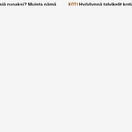
KOTI
siä ruoaksi? Muista nämä
Hyödynnä talvikelit koti
t paremman aterian
– 2 näppärää vinkkiä!
24.2.2025
Etusivu
Meistä
Ruuhkavuodet
Lapsiperhe
Vanhemmuus
Tietosuojalauseke
© 2026 Ruuhkavuodet.fi. Kaikki oikeudet pidätetään.