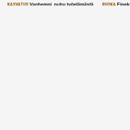
KASVATUS
RUOKA
Vanhempi, puhu työelämästä
Einek
lapselle – mutta mieti sanojasi!
asiat ja saa
25.2.2025
24.2.2025
Aitoa vertaistukea perhearkeen, lempeästi
myötäeläen
Facebook
Instagram
TikTok
X