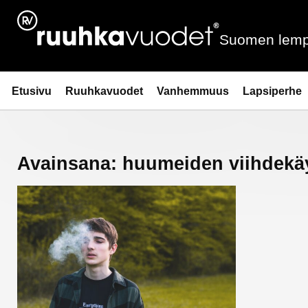
Siirry
sisältöön
Suomen lemp
Ruuhkavuodet.fi
Etusivu
Ruuhkavuodet
Vanhemmuus
Lapsiperhe
Avainsana:
huumeiden viihdekä