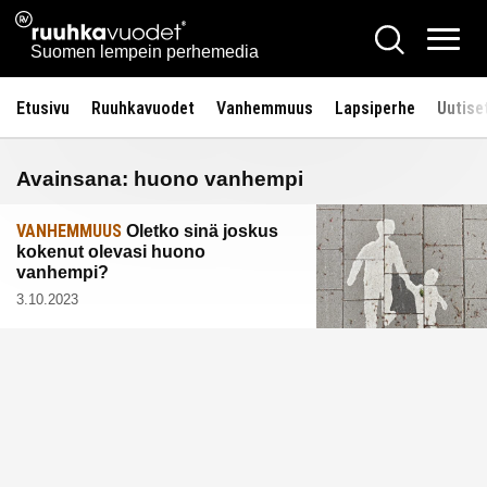
Siirry
Ruuhkavuodet.fi
Hae
sisältöön
Vali
Suomen lempein perhemedia
Etusivu
Ruuhkavuodet
Vanhemmuus
Lapsiperhe
Uutise
Avainsana:
huono vanhempi
VANHEMMUUS
Oletko sinä joskus
kokenut olevasi huono
vanhempi?
3.10.2023