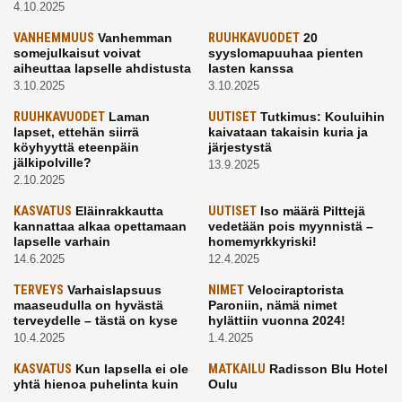
4.10.2025
VANHEMMUUS
Vanhemman
RUUHKAVUODET
20
somejulkaisut voivat
syyslomapuuhaa pienten
aiheuttaa lapselle ahdistusta
lasten kanssa
3.10.2025
3.10.2025
RUUHKAVUODET
Laman
UUTISET
Tutkimus: Kouluihin
lapset, ettehän siirrä
kaivataan takaisin kuria ja
köyhyyttä eteenpäin
järjestystä
jälkipolville?
13.9.2025
2.10.2025
KASVATUS
Eläinrakkautta
UUTISET
Iso määrä Pilttejä
kannattaa alkaa opettamaan
vedetään pois myynnistä –
lapselle varhain
homemyrkkyriski!
14.6.2025
12.4.2025
TERVEYS
Varhaislapsuus
NIMET
Velociraptorista
maaseudulla on hyvästä
Paroniin, nämä nimet
terveydelle – tästä on kyse
hylättiin vuonna 2024!
10.4.2025
1.4.2025
KASVATUS
Kun lapsella ei ole
MATKAILU
Radisson Blu Hotel
yhtä hienoa puhelinta kuin
Oulu
kavereilla
24.3.2025