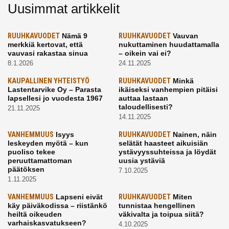
Uusimmat artikkelit
RUUHKAVUODET
Nämä 9
RUUHKAVUODET
Vauvan
merkkiä kertovat, että
nukuttaminen huudattamalla
vauvasi rakastaa sinua
– oikein vai ei?
8.1.2026
24.11.2025
KAUPALLINEN YHTEISTYÖ
RUUHKAVUODET
Minkä
Lastentarvike Oy – Parasta
ikäiseksi vanhempien pitäisi
lapsellesi jo vuodesta 1967
auttaa lastaan
taloudellisesti?
21.11.2025
14.11.2025
VANHEMMUUS
Isyys
RUUHKAVUODET
Nainen, näin
leskeyden myötä – kun
selätät haasteet aikuisiän
puoliso tekee
ystävyyssuhteissa ja löydät
peruuttamattoman
uusia ystäviä
päätöksen
7.10.2025
1.11.2025
VANHEMMUUS
Lapseni eivät
RUUHKAVUODET
Miten
käy päiväkodissa – riistänkö
tunnistaa hengellinen
heiltä oikeuden
väkivalta ja toipua siitä?
varhaiskasvatukseen?
4.10.2025