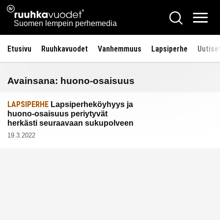
Siirry
Ruuhkavuodet.fi
Hae
sisältöön
Vali
Suomen lempein perhemedia
Etusivu
Ruuhkavuodet
Vanhemmuus
Lapsiperhe
Uutise
Avainsana:
huono-osaisuus
LAPSIPERHE
Lapsiperheköyhyys ja
huono-osaisuus periytyvät
herkästi seuraavaan sukupolveen
19.3.2022