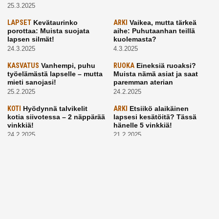
25.3.2025
LAPSET
Kevätaurinko
ARKI
Vaikea, mutta tärkeä
porottaa: Muista suojata
aihe: Puhutaanhan teillä
lapsen silmät!
kuolemasta?
24.3.2025
4.3.2025
KASVATUS
Vanhempi, puhu
RUOKA
Eineksiä ruoaksi?
työelämästä lapselle – mutta
Muista nämä asiat ja saat
mieti sanojasi!
paremman aterian
25.2.2025
24.2.2025
KOTI
Hyödynnä talvikelit
ARKI
Etsiikö alaikäinen
kotia siivotessa – 2 näppärää
lapsesi kesätöitä? Tässä
vinkkiä!
hänelle 5 vinkkiä!
24.2.2025
21.2.2025
Aitoa vertaistukea perhearkeen, lempeästi myötäeläen