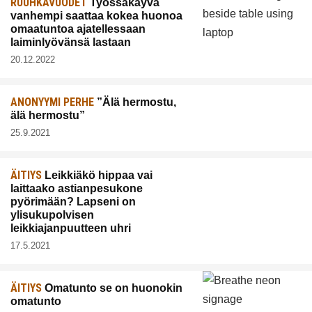
RUUHKAVUODET
Työssäkäyvä
vanhempi saattaa kokea huonoa
omaatuntoa ajatellessaan
laiminlyövänsä lastaan
20.12.2022
ANONYYMI PERHE
”Älä hermostu,
älä hermostu”
25.9.2021
ÄITIYS
Leikkiäkö hippaa vai
laittaako astianpesukone
pyörimään? Lapseni on
ylisukupolvisen
leikkiajanpuutteen uhri
17.5.2021
ÄITIYS
Omatunto se on huonokin
omatunto