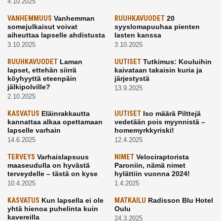
4.10.2025
VANHEMMUUS
Vanhemman
RUUHKAVUODET
20
somejulkaisut voivat
syyslomapuuhaa pienten
aiheuttaa lapselle ahdistusta
lasten kanssa
3.10.2025
3.10.2025
RUUHKAVUODET
Laman
UUTISET
Tutkimus: Kouluihin
lapset, ettehän siirrä
kaivataan takaisin kuria ja
köyhyyttä eteenpäin
järjestystä
jälkipolville?
13.9.2025
2.10.2025
KASVATUS
Eläinrakkautta
UUTISET
Iso määrä Pilttejä
kannattaa alkaa opettamaan
vedetään pois myynnistä –
lapselle varhain
homemyrkkyriski!
14.6.2025
12.4.2025
TERVEYS
Varhaislapsuus
NIMET
Velociraptorista
maaseudulla on hyvästä
Paroniin, nämä nimet
terveydelle – tästä on kyse
hylättiin vuonna 2024!
10.4.2025
1.4.2025
KASVATUS
Kun lapsella ei ole
MATKAILU
Radisson Blu Hotel
yhtä hienoa puhelinta kuin
Oulu
kavereilla
24.3.2025