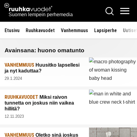
Siirry
Ruuhkavuodet.fi
Hae
sisältöön
Vali
Suomen lempein perhemedia
Etusivu
Ruuhkavuodet
Vanhemmuus
Lapsiperhe
Uutise
Avainsana:
huono omatunto
VANHEMMUUS
Huusitko lapsellesi
ja nyt kaduttaa?
29.1.2024
RUUHKAVUODET
Miksi raivon
tunnetta on joskus niin vaikea
hillitä?
12.11.2023
VANHEMMUUS
Oletko sinä joskus