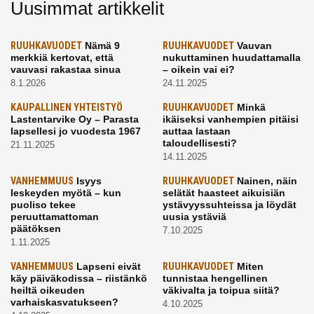
Uusimmat artikkelit
RUUHKAVUODET
Nämä 9
RUUHKAVUODET
Vauvan
merkkiä kertovat, että
nukuttaminen huudattamalla
vauvasi rakastaa sinua
– oikein vai ei?
8.1.2026
24.11.2025
KAUPALLINEN YHTEISTYÖ
RUUHKAVUODET
Minkä
Lastentarvike Oy – Parasta
ikäiseksi vanhempien pitäisi
lapsellesi jo vuodesta 1967
auttaa lastaan
taloudellisesti?
21.11.2025
14.11.2025
VANHEMMUUS
Isyys
RUUHKAVUODET
Nainen, näin
leskeyden myötä – kun
selätät haasteet aikuisiän
puoliso tekee
ystävyyssuhteissa ja löydät
peruuttamattoman
uusia ystäviä
päätöksen
7.10.2025
1.11.2025
VANHEMMUUS
Lapseni eivät
RUUHKAVUODET
Miten
käy päiväkodissa – riistänkö
tunnistaa hengellinen
heiltä oikeuden
väkivalta ja toipua siitä?
varhaiskasvatukseen?
4.10.2025