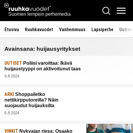
Siirry
Ruuhkavuodet.fi
Hae
sisältöön
Vali
Suomen lempein perhemedia
Etusivu
Ruuhkavuodet
Vanhemmuus
Lapsiperhe
Uutise
Avainsana:
huijausyritykset
UUTISET
Poliisi varoittaa: Ikävä
huijaustyyppi on aktivoitunut taas
9.8.2024
ARKI
Shoppailetko
nettikirpputoreilla? Näin
suojaudut huijauksilta
6.8.2024
VINKIT
Nykyajan riesa: Osaako