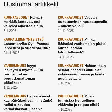
Uusimmat artikkelit
RUUHKAVUODET
Nämä 9
RUUHKAVUODET
Vauvan
merkkiä kertovat, että
nukuttaminen huudattamalla
vauvasi rakastaa sinua
– oikein vai ei?
8.1.2026
24.11.2025
KAUPALLINEN YHTEISTYÖ
RUUHKAVUODET
Minkä
Lastentarvike Oy – Parasta
ikäiseksi vanhempien pitäisi
lapsellesi jo vuodesta 1967
auttaa lastaan
taloudellisesti?
21.11.2025
14.11.2025
VANHEMMUUS
Isyys
RUUHKAVUODET
Nainen, näin
leskeyden myötä – kun
selätät haasteet aikuisiän
puoliso tekee
ystävyyssuhteissa ja löydät
peruuttamattoman
uusia ystäviä
päätöksen
7.10.2025
1.11.2025
VANHEMMUUS
Lapseni eivät
RUUHKAVUODET
Miten
käy päiväkodissa – riistänkö
tunnistaa hengellinen
heiltä oikeuden
väkivalta ja toipua siitä?
varhaiskasvatukseen?
4.10.2025