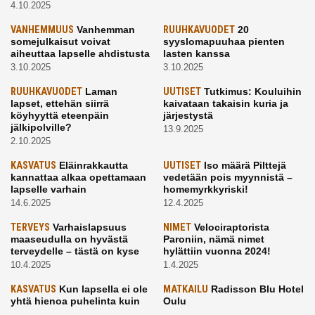
4.10.2025
VANHEMMUUS
Vanhemman
RUUHKAVUODET
20
somejulkaisut voivat
syyslomapuuhaa pienten
aiheuttaa lapselle ahdistusta
lasten kanssa
3.10.2025
3.10.2025
RUUHKAVUODET
Laman
UUTISET
Tutkimus: Kouluihin
lapset, ettehän siirrä
kaivataan takaisin kuria ja
köyhyyttä eteenpäin
järjestystä
jälkipolville?
13.9.2025
2.10.2025
KASVATUS
Eläinrakkautta
UUTISET
Iso määrä Pilttejä
kannattaa alkaa opettamaan
vedetään pois myynnistä –
lapselle varhain
homemyrkkyriski!
14.6.2025
12.4.2025
TERVEYS
Varhaislapsuus
NIMET
Velociraptorista
maaseudulla on hyvästä
Paroniin, nämä nimet
terveydelle – tästä on kyse
hylättiin vuonna 2024!
10.4.2025
1.4.2025
KASVATUS
Kun lapsella ei ole
MATKAILU
Radisson Blu Hotel
yhtä hienoa puhelinta kuin
Oulu
kavereilla
24.3.2025