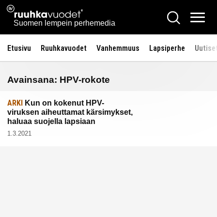
Siirry
Ruuhkavuodet.fi
Hae
sisältöön
Vali
Suomen lempein perhemedia
Etusivu
Ruuhkavuodet
Vanhemmuus
Lapsiperhe
Uutise
Avainsana:
HPV-rokote
ARKI
Kun on kokenut HPV-
viruksen aiheuttamat kärsimykset,
haluaa suojella lapsiaan
1.3.2021