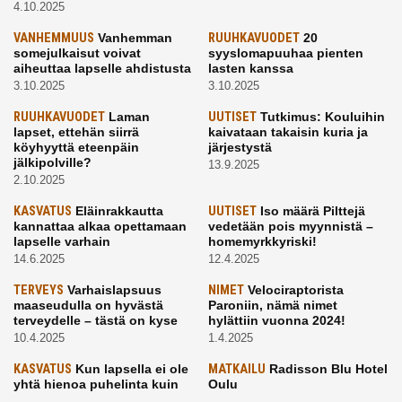
4.10.2025
VANHEMMUUS
Vanhemman
RUUHKAVUODET
20
somejulkaisut voivat
syyslomapuuhaa pienten
aiheuttaa lapselle ahdistusta
lasten kanssa
3.10.2025
3.10.2025
RUUHKAVUODET
Laman
UUTISET
Tutkimus: Kouluihin
lapset, ettehän siirrä
kaivataan takaisin kuria ja
köyhyyttä eteenpäin
järjestystä
jälkipolville?
13.9.2025
2.10.2025
KASVATUS
Eläinrakkautta
UUTISET
Iso määrä Pilttejä
kannattaa alkaa opettamaan
vedetään pois myynnistä –
lapselle varhain
homemyrkkyriski!
14.6.2025
12.4.2025
TERVEYS
Varhaislapsuus
NIMET
Velociraptorista
maaseudulla on hyvästä
Paroniin, nämä nimet
terveydelle – tästä on kyse
hylättiin vuonna 2024!
10.4.2025
1.4.2025
KASVATUS
Kun lapsella ei ole
MATKAILU
Radisson Blu Hotel
yhtä hienoa puhelinta kuin
Oulu
kavereilla
24.3.2025