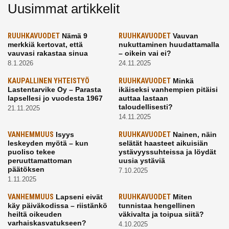
Uusimmat artikkelit
RUUHKAVUODET
Nämä 9
RUUHKAVUODET
Vauvan
merkkiä kertovat, että
nukuttaminen huudattamalla
vauvasi rakastaa sinua
– oikein vai ei?
8.1.2026
24.11.2025
KAUPALLINEN YHTEISTYÖ
RUUHKAVUODET
Minkä
Lastentarvike Oy – Parasta
ikäiseksi vanhempien pitäisi
lapsellesi jo vuodesta 1967
auttaa lastaan
taloudellisesti?
21.11.2025
14.11.2025
VANHEMMUUS
Isyys
RUUHKAVUODET
Nainen, näin
leskeyden myötä – kun
selätät haasteet aikuisiän
puoliso tekee
ystävyyssuhteissa ja löydät
peruuttamattoman
uusia ystäviä
päätöksen
7.10.2025
1.11.2025
VANHEMMUUS
Lapseni eivät
RUUHKAVUODET
Miten
käy päiväkodissa – riistänkö
tunnistaa hengellinen
heiltä oikeuden
väkivalta ja toipua siitä?
varhaiskasvatukseen?
4.10.2025