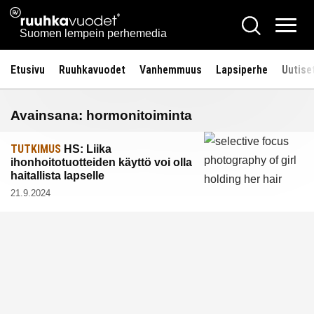
Siirry
Ruuhkavuodet.fi
Hae
sisältöön
Vali
Suomen lempein perhemedia
Etusivu
Ruuhkavuodet
Vanhemmuus
Lapsiperhe
Uutise
Avainsana:
hormonitoiminta
TUTKIMUS
HS: Liika
ihonhoitotuotteiden käyttö voi olla
haitallista lapselle
21.9.2024