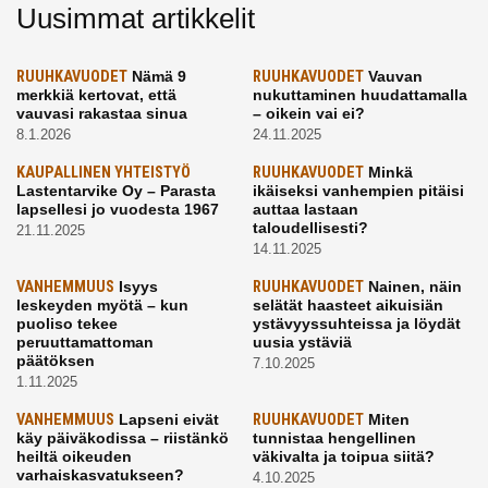
Uusimmat artikkelit
RUUHKAVUODET
Nämä 9
RUUHKAVUODET
Vauvan
merkkiä kertovat, että
nukuttaminen huudattamalla
vauvasi rakastaa sinua
– oikein vai ei?
8.1.2026
24.11.2025
KAUPALLINEN YHTEISTYÖ
RUUHKAVUODET
Minkä
Lastentarvike Oy – Parasta
ikäiseksi vanhempien pitäisi
lapsellesi jo vuodesta 1967
auttaa lastaan
taloudellisesti?
21.11.2025
14.11.2025
VANHEMMUUS
Isyys
RUUHKAVUODET
Nainen, näin
leskeyden myötä – kun
selätät haasteet aikuisiän
puoliso tekee
ystävyyssuhteissa ja löydät
peruuttamattoman
uusia ystäviä
päätöksen
7.10.2025
1.11.2025
VANHEMMUUS
Lapseni eivät
RUUHKAVUODET
Miten
käy päiväkodissa – riistänkö
tunnistaa hengellinen
heiltä oikeuden
väkivalta ja toipua siitä?
varhaiskasvatukseen?
4.10.2025