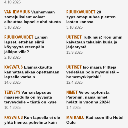
4.10.2025
VANHEMMUUS
Vanhemman
RUUHKAVUODET
20
somejulkaisut voivat
syyslomapuuhaa pienten
aiheuttaa lapselle ahdistusta
lasten kanssa
3.10.2025
3.10.2025
RUUHKAVUODET
Laman
UUTISET
Tutkimus: Kouluihin
lapset, ettehän siirrä
kaivataan takaisin kuria ja
köyhyyttä eteenpäin
järjestystä
jälkipolville?
13.9.2025
2.10.2025
KASVATUS
Eläinrakkautta
UUTISET
Iso määrä Pilttejä
kannattaa alkaa opettamaan
vedetään pois myynnistä –
lapselle varhain
homemyrkkyriski!
14.6.2025
12.4.2025
TERVEYS
Varhaislapsuus
NIMET
Velociraptorista
maaseudulla on hyvästä
Paroniin, nämä nimet
terveydelle – tästä on kyse
hylättiin vuonna 2024!
10.4.2025
1.4.2025
KASVATUS
Kun lapsella ei ole
MATKAILU
Radisson Blu Hotel
yhtä hienoa puhelinta kuin
Oulu
kavereilla
24.3.2025