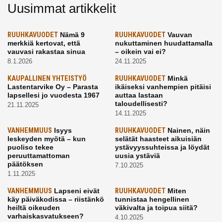
Uusimmat artikkelit
RUUHKAVUODET
Nämä 9
RUUHKAVUODET
Vauvan
merkkiä kertovat, että
nukuttaminen huudattamalla
vauvasi rakastaa sinua
– oikein vai ei?
8.1.2026
24.11.2025
KAUPALLINEN YHTEISTYÖ
RUUHKAVUODET
Minkä
Lastentarvike Oy – Parasta
ikäiseksi vanhempien pitäisi
lapsellesi jo vuodesta 1967
auttaa lastaan
taloudellisesti?
21.11.2025
14.11.2025
VANHEMMUUS
Isyys
RUUHKAVUODET
Nainen, näin
leskeyden myötä – kun
selätät haasteet aikuisiän
puoliso tekee
ystävyyssuhteissa ja löydät
peruuttamattoman
uusia ystäviä
päätöksen
7.10.2025
1.11.2025
VANHEMMUUS
Lapseni eivät
RUUHKAVUODET
Miten
käy päiväkodissa – riistänkö
tunnistaa hengellinen
heiltä oikeuden
väkivalta ja toipua siitä?
varhaiskasvatukseen?
4.10.2025