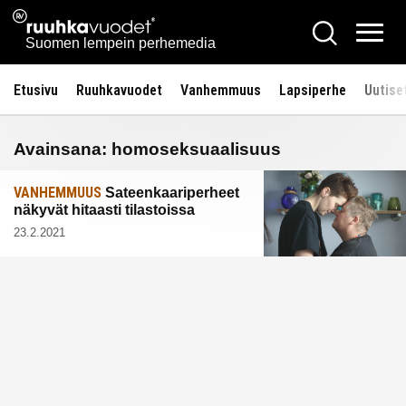
Siirry
Ruuhkavuodet.fi
Hae
sisältöön
Vali
Suomen lempein perhemedia
Etusivu
Ruuhkavuodet
Vanhemmuus
Lapsiperhe
Uutise
Avainsana:
homoseksuaalisuus
VANHEMMUUS
Sateenkaariperheet
näkyvät hitaasti tilastoissa
23.2.2021