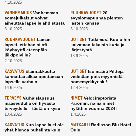
4.10.2025
VANHEMMUUS
Vanhemman
RUUHKAVUODET
20
somejulkaisut voivat
syyslomapuuhaa pienten
aiheuttaa lapselle ahdistusta
lasten kanssa
3.10.2025
3.10.2025
RUUHKAVUODET
Laman
UUTISET
Tutkimus: Kouluihin
lapset, ettehän siirrä
kaivataan takaisin kuria ja
köyhyyttä eteenpäin
järjestystä
jälkipolville?
13.9.2025
2.10.2025
KASVATUS
Eläinrakkautta
UUTISET
Iso määrä Pilttejä
kannattaa alkaa opettamaan
vedetään pois myynnistä –
lapselle varhain
homemyrkkyriski!
14.6.2025
12.4.2025
TERVEYS
Varhaislapsuus
NIMET
Velociraptorista
maaseudulla on hyvästä
Paroniin, nämä nimet
terveydelle – tästä on kyse
hylättiin vuonna 2024!
10.4.2025
1.4.2025
KASVATUS
Kun lapsella ei ole
MATKAILU
Radisson Blu Hotel
yhtä hienoa puhelinta kuin
Oulu
kavereilla
24.3.2025