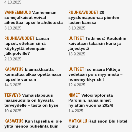
4.10.2025
VANHEMMUUS
Vanhemman
RUUHKAVUODET
20
somejulkaisut voivat
syyslomapuuhaa pienten
aiheuttaa lapselle ahdistusta
lasten kanssa
3.10.2025
3.10.2025
RUUHKAVUODET
Laman
UUTISET
Tutkimus: Kouluihin
lapset, ettehän siirrä
kaivataan takaisin kuria ja
köyhyyttä eteenpäin
järjestystä
jälkipolville?
13.9.2025
2.10.2025
KASVATUS
Eläinrakkautta
UUTISET
Iso määrä Pilttejä
kannattaa alkaa opettamaan
vedetään pois myynnistä –
lapselle varhain
homemyrkkyriski!
14.6.2025
12.4.2025
TERVEYS
Varhaislapsuus
NIMET
Velociraptorista
maaseudulla on hyvästä
Paroniin, nämä nimet
terveydelle – tästä on kyse
hylättiin vuonna 2024!
10.4.2025
1.4.2025
KASVATUS
Kun lapsella ei ole
MATKAILU
Radisson Blu Hotel
yhtä hienoa puhelinta kuin
Oulu
kavereilla
24.3.2025