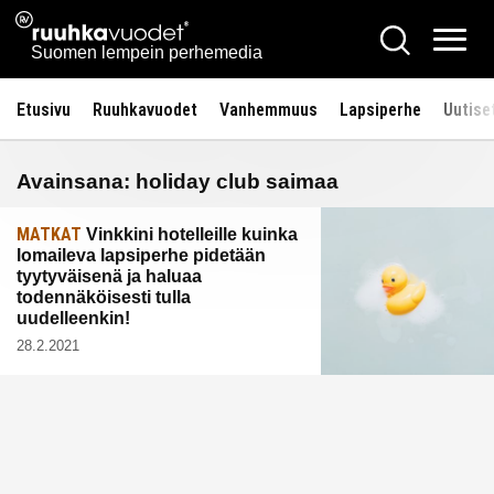
Siirry
Ruuhkavuodet.fi
Hae
sisältöön
Vali
Suomen lempein perhemedia
Etusivu
Ruuhkavuodet
Vanhemmuus
Lapsiperhe
Uutise
Avainsana:
holiday club saimaa
MATKAT
Vinkkini hotelleille kuinka
lomaileva lapsiperhe pidetään
tyytyväisenä ja haluaa
todennäköisesti tulla
uudelleenkin!
28.2.2021