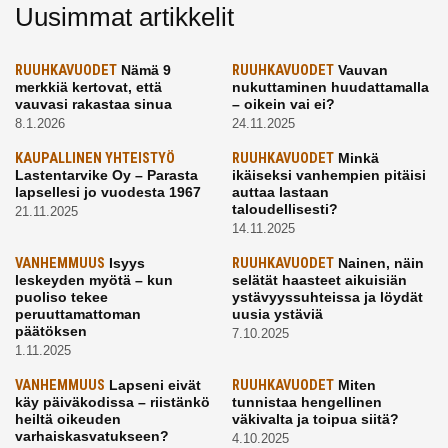
Uusimmat artikkelit
RUUHKAVUODET
Nämä 9
RUUHKAVUODET
Vauvan
merkkiä kertovat, että
nukuttaminen huudattamalla
vauvasi rakastaa sinua
– oikein vai ei?
8.1.2026
24.11.2025
KAUPALLINEN YHTEISTYÖ
RUUHKAVUODET
Minkä
Lastentarvike Oy – Parasta
ikäiseksi vanhempien pitäisi
lapsellesi jo vuodesta 1967
auttaa lastaan
taloudellisesti?
21.11.2025
14.11.2025
VANHEMMUUS
Isyys
RUUHKAVUODET
Nainen, näin
leskeyden myötä – kun
selätät haasteet aikuisiän
puoliso tekee
ystävyyssuhteissa ja löydät
peruuttamattoman
uusia ystäviä
päätöksen
7.10.2025
1.11.2025
VANHEMMUUS
Lapseni eivät
RUUHKAVUODET
Miten
käy päiväkodissa – riistänkö
tunnistaa hengellinen
heiltä oikeuden
väkivalta ja toipua siitä?
varhaiskasvatukseen?
4.10.2025