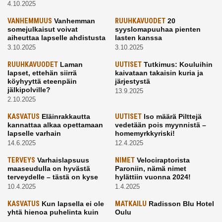
4.10.2025
VANHEMMUUS
Vanhemman
RUUHKAVUODET
20
somejulkaisut voivat
syyslomapuuhaa pienten
aiheuttaa lapselle ahdistusta
lasten kanssa
3.10.2025
3.10.2025
RUUHKAVUODET
Laman
UUTISET
Tutkimus: Kouluihin
lapset, ettehän siirrä
kaivataan takaisin kuria ja
köyhyyttä eteenpäin
järjestystä
jälkipolville?
13.9.2025
2.10.2025
KASVATUS
Eläinrakkautta
UUTISET
Iso määrä Pilttejä
kannattaa alkaa opettamaan
vedetään pois myynnistä –
lapselle varhain
homemyrkkyriski!
14.6.2025
12.4.2025
TERVEYS
Varhaislapsuus
NIMET
Velociraptorista
maaseudulla on hyvästä
Paroniin, nämä nimet
terveydelle – tästä on kyse
hylättiin vuonna 2024!
10.4.2025
1.4.2025
KASVATUS
Kun lapsella ei ole
MATKAILU
Radisson Blu Hotel
yhtä hienoa puhelinta kuin
Oulu
kavereilla
24.3.2025