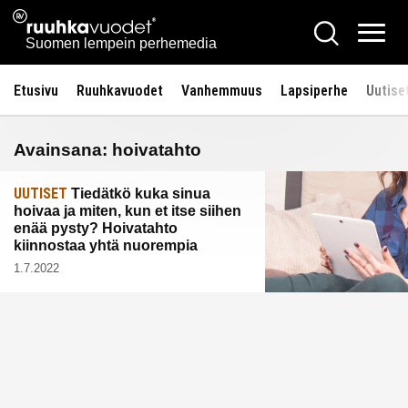
Siirry
Ruuhkavuodet.fi
Hae
sisältöön
Vali
Suomen lempein perhemedia
Etusivu
Ruuhkavuodet
Vanhemmuus
Lapsiperhe
Uutise
Avainsana:
hoivatahto
UUTISET
Tiedätkö kuka sinua
hoivaa ja miten, kun et itse siihen
enää pysty? Hoivatahto
kiinnostaa yhtä nuorempia
1.7.2022