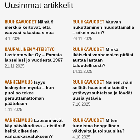
Uusimmat artikkelit
RUUHKAVUODET
Nämä 9
RUUHKAVUODET
Vauvan
merkkiä kertovat, että
nukuttaminen huudattamalla
vauvasi rakastaa sinua
– oikein vai ei?
8.1.2026
24.11.2025
KAUPALLINEN YHTEISTYÖ
RUUHKAVUODET
Minkä
Lastentarvike Oy – Parasta
ikäiseksi vanhempien pitäisi
lapsellesi jo vuodesta 1967
auttaa lastaan
taloudellisesti?
21.11.2025
14.11.2025
VANHEMMUUS
Isyys
RUUHKAVUODET
Nainen, näin
leskeyden myötä – kun
selätät haasteet aikuisiän
puoliso tekee
ystävyyssuhteissa ja löydät
peruuttamattoman
uusia ystäviä
päätöksen
7.10.2025
1.11.2025
VANHEMMUUS
Lapseni eivät
RUUHKAVUODET
Miten
käy päiväkodissa – riistänkö
tunnistaa hengellinen
heiltä oikeuden
väkivalta ja toipua siitä?
varhaiskasvatukseen?
4.10.2025