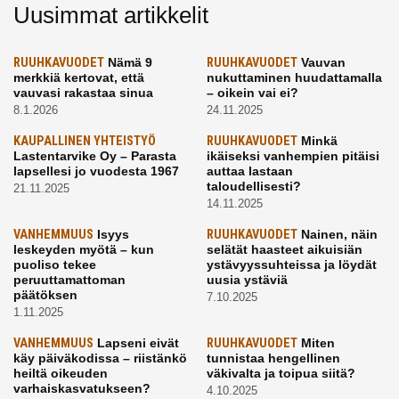
Uusimmat artikkelit
RUUHKAVUODET
Nämä 9
RUUHKAVUODET
Vauvan
merkkiä kertovat, että
nukuttaminen huudattamalla
vauvasi rakastaa sinua
– oikein vai ei?
8.1.2026
24.11.2025
KAUPALLINEN YHTEISTYÖ
RUUHKAVUODET
Minkä
Lastentarvike Oy – Parasta
ikäiseksi vanhempien pitäisi
lapsellesi jo vuodesta 1967
auttaa lastaan
taloudellisesti?
21.11.2025
14.11.2025
VANHEMMUUS
Isyys
RUUHKAVUODET
Nainen, näin
leskeyden myötä – kun
selätät haasteet aikuisiän
puoliso tekee
ystävyyssuhteissa ja löydät
peruuttamattoman
uusia ystäviä
päätöksen
7.10.2025
1.11.2025
VANHEMMUUS
Lapseni eivät
RUUHKAVUODET
Miten
käy päiväkodissa – riistänkö
tunnistaa hengellinen
heiltä oikeuden
väkivalta ja toipua siitä?
varhaiskasvatukseen?
4.10.2025