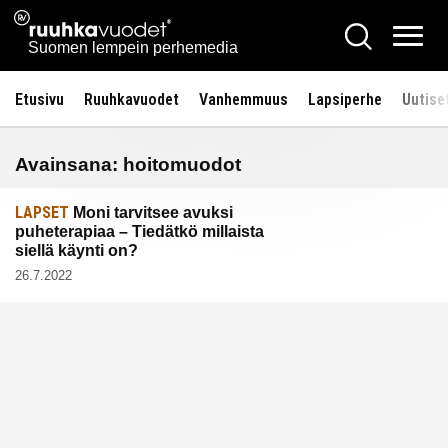
Siirry
Ruuhkavuodet.fi
Hae
sisältöön
Vali
Suomen lempein perhemedia
Etusivu
Ruuhkavuodet
Vanhemmuus
Lapsiperhe
Uutise
Avainsana:
hoitomuodot
LAPSET
Moni tarvitsee avuksi
puheterapiaa – Tiedätkö millaista
siellä käynti on?
26.7.2022