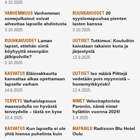
4.10.2025
VANHEMMUUS
Vanhemman
RUUHKAVUODET
20
somejulkaisut voivat
syyslomapuuhaa pienten
aiheuttaa lapselle ahdistusta
lasten kanssa
3.10.2025
3.10.2025
RUUHKAVUODET
Laman
UUTISET
Tutkimus: Kouluihin
lapset, ettehän siirrä
kaivataan takaisin kuria ja
köyhyyttä eteenpäin
järjestystä
jälkipolville?
13.9.2025
2.10.2025
KASVATUS
Eläinrakkautta
UUTISET
Iso määrä Pilttejä
kannattaa alkaa opettamaan
vedetään pois myynnistä –
lapselle varhain
homemyrkkyriski!
14.6.2025
12.4.2025
TERVEYS
Varhaislapsuus
NIMET
Velociraptorista
maaseudulla on hyvästä
Paroniin, nämä nimet
terveydelle – tästä on kyse
hylättiin vuonna 2024!
10.4.2025
1.4.2025
KASVATUS
Kun lapsella ei ole
MATKAILU
Radisson Blu Hotel
yhtä hienoa puhelinta kuin
Oulu
kavereilla
24.3.2025