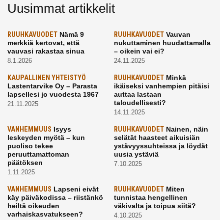
Uusimmat artikkelit
RUUHKAVUODET
Nämä 9
RUUHKAVUODET
Vauvan
merkkiä kertovat, että
nukuttaminen huudattamalla
vauvasi rakastaa sinua
– oikein vai ei?
8.1.2026
24.11.2025
KAUPALLINEN YHTEISTYÖ
RUUHKAVUODET
Minkä
Lastentarvike Oy – Parasta
ikäiseksi vanhempien pitäisi
lapsellesi jo vuodesta 1967
auttaa lastaan
taloudellisesti?
21.11.2025
14.11.2025
VANHEMMUUS
Isyys
RUUHKAVUODET
Nainen, näin
leskeyden myötä – kun
selätät haasteet aikuisiän
puoliso tekee
ystävyyssuhteissa ja löydät
peruuttamattoman
uusia ystäviä
päätöksen
7.10.2025
1.11.2025
VANHEMMUUS
Lapseni eivät
RUUHKAVUODET
Miten
käy päiväkodissa – riistänkö
tunnistaa hengellinen
heiltä oikeuden
väkivalta ja toipua siitä?
varhaiskasvatukseen?
4.10.2025