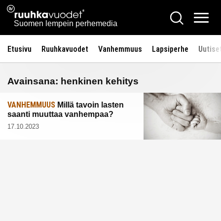
Siirry
Ruuhkavuodet.fi
Hae
sisältöön
Vali
Suomen lempein perhemedia
Etusivu
Ruuhkavuodet
Vanhemmuus
Lapsiperhe
Uutise
Avainsana:
henkinen kehitys
VANHEMMUUS
Millä tavoin lasten
saanti muuttaa vanhempaa?
17.10.2023