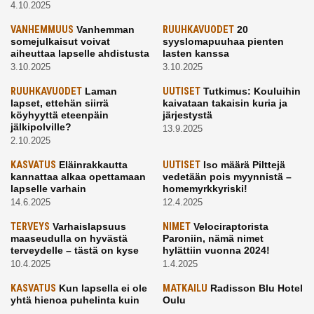
4.10.2025
VANHEMMUUS
Vanhemman
RUUHKAVUODET
20
somejulkaisut voivat
syyslomapuuhaa pienten
aiheuttaa lapselle ahdistusta
lasten kanssa
3.10.2025
3.10.2025
RUUHKAVUODET
Laman
UUTISET
Tutkimus: Kouluihin
lapset, ettehän siirrä
kaivataan takaisin kuria ja
köyhyyttä eteenpäin
järjestystä
jälkipolville?
13.9.2025
2.10.2025
KASVATUS
Eläinrakkautta
UUTISET
Iso määrä Pilttejä
kannattaa alkaa opettamaan
vedetään pois myynnistä –
lapselle varhain
homemyrkkyriski!
14.6.2025
12.4.2025
TERVEYS
Varhaislapsuus
NIMET
Velociraptorista
maaseudulla on hyvästä
Paroniin, nämä nimet
terveydelle – tästä on kyse
hylättiin vuonna 2024!
10.4.2025
1.4.2025
KASVATUS
Kun lapsella ei ole
MATKAILU
Radisson Blu Hotel
yhtä hienoa puhelinta kuin
Oulu
kavereilla
24.3.2025