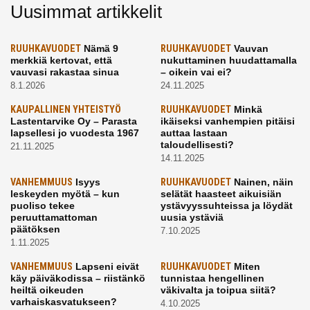
Uusimmat artikkelit
RUUHKAVUODET
Nämä 9
RUUHKAVUODET
Vauvan
merkkiä kertovat, että
nukuttaminen huudattamalla
vauvasi rakastaa sinua
– oikein vai ei?
8.1.2026
24.11.2025
KAUPALLINEN YHTEISTYÖ
RUUHKAVUODET
Minkä
Lastentarvike Oy – Parasta
ikäiseksi vanhempien pitäisi
lapsellesi jo vuodesta 1967
auttaa lastaan
taloudellisesti?
21.11.2025
14.11.2025
VANHEMMUUS
Isyys
RUUHKAVUODET
Nainen, näin
leskeyden myötä – kun
selätät haasteet aikuisiän
puoliso tekee
ystävyyssuhteissa ja löydät
peruuttamattoman
uusia ystäviä
päätöksen
7.10.2025
1.11.2025
VANHEMMUUS
Lapseni eivät
RUUHKAVUODET
Miten
käy päiväkodissa – riistänkö
tunnistaa hengellinen
heiltä oikeuden
väkivalta ja toipua siitä?
varhaiskasvatukseen?
4.10.2025