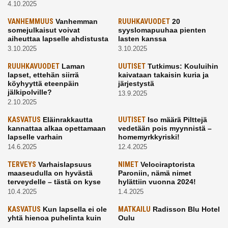
4.10.2025
VANHEMMUUS
Vanhemman
RUUHKAVUODET
20
somejulkaisut voivat
syyslomapuuhaa pienten
aiheuttaa lapselle ahdistusta
lasten kanssa
3.10.2025
3.10.2025
RUUHKAVUODET
Laman
UUTISET
Tutkimus: Kouluihin
lapset, ettehän siirrä
kaivataan takaisin kuria ja
köyhyyttä eteenpäin
järjestystä
jälkipolville?
13.9.2025
2.10.2025
KASVATUS
Eläinrakkautta
UUTISET
Iso määrä Pilttejä
kannattaa alkaa opettamaan
vedetään pois myynnistä –
lapselle varhain
homemyrkkyriski!
14.6.2025
12.4.2025
TERVEYS
Varhaislapsuus
NIMET
Velociraptorista
maaseudulla on hyvästä
Paroniin, nämä nimet
terveydelle – tästä on kyse
hylättiin vuonna 2024!
10.4.2025
1.4.2025
KASVATUS
Kun lapsella ei ole
MATKAILU
Radisson Blu Hotel
yhtä hienoa puhelinta kuin
Oulu
kavereilla
24.3.2025