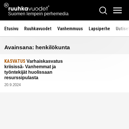
Siirry
Ruuhkavuodet.fi
Hae
sisältöön
Vali
Suomen lempein perhemedia
Etusivu
Ruuhkavuodet
Vanhemmuus
Lapsiperhe
Uutise
Avainsana:
henkilökunta
KASVATUS
Varhaiskasvatus
kriisissä- Vanhemmat ja
työntekijät huolissaan
resurssipulasta
20.9.2024