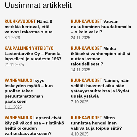
Uusimmat artikkelit
RUUHKAVUODET
Nämä 9
RUUHKAVUODET
Vauvan
merkkiä kertovat, että
nukuttaminen huudattamalla
vauvasi rakastaa sinua
– oikein vai ei?
8.1.2026
24.11.2025
KAUPALLINEN YHTEISTYÖ
RUUHKAVUODET
Minkä
Lastentarvike Oy – Parasta
ikäiseksi vanhempien pitäisi
lapsellesi jo vuodesta 1967
auttaa lastaan
taloudellisesti?
21.11.2025
14.11.2025
VANHEMMUUS
Isyys
RUUHKAVUODET
Nainen, näin
leskeyden myötä – kun
selätät haasteet aikuisiän
puoliso tekee
ystävyyssuhteissa ja löydät
peruuttamattoman
uusia ystäviä
päätöksen
7.10.2025
1.11.2025
VANHEMMUUS
Lapseni eivät
RUUHKAVUODET
Miten
käy päiväkodissa – riistänkö
tunnistaa hengellinen
heiltä oikeuden
väkivalta ja toipua siitä?
varhaiskasvatukseen?
4.10.2025