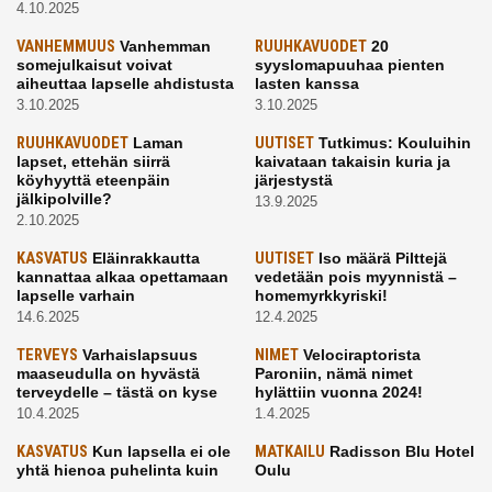
4.10.2025
VANHEMMUUS
Vanhemman
RUUHKAVUODET
20
somejulkaisut voivat
syyslomapuuhaa pienten
aiheuttaa lapselle ahdistusta
lasten kanssa
3.10.2025
3.10.2025
RUUHKAVUODET
Laman
UUTISET
Tutkimus: Kouluihin
lapset, ettehän siirrä
kaivataan takaisin kuria ja
köyhyyttä eteenpäin
järjestystä
jälkipolville?
13.9.2025
2.10.2025
KASVATUS
Eläinrakkautta
UUTISET
Iso määrä Pilttejä
kannattaa alkaa opettamaan
vedetään pois myynnistä –
lapselle varhain
homemyrkkyriski!
14.6.2025
12.4.2025
TERVEYS
Varhaislapsuus
NIMET
Velociraptorista
maaseudulla on hyvästä
Paroniin, nämä nimet
terveydelle – tästä on kyse
hylättiin vuonna 2024!
10.4.2025
1.4.2025
KASVATUS
Kun lapsella ei ole
MATKAILU
Radisson Blu Hotel
yhtä hienoa puhelinta kuin
Oulu
kavereilla
24.3.2025