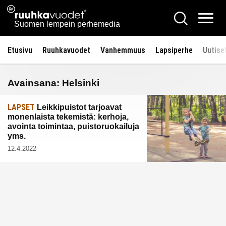
Siirry
Ruuhkavuodet.fi
Hae
sisältöön
Vali
Suomen lempein perhemedia
Etusivu
Ruuhkavuodet
Vanhemmuus
Lapsiperhe
Uutise
Avainsana:
Helsinki
LAPSET
Leikkipuistot tarjoavat
monenlaista tekemistä: kerhoja,
avointa toimintaa, puistoruokailuja
yms.
12.4.2022