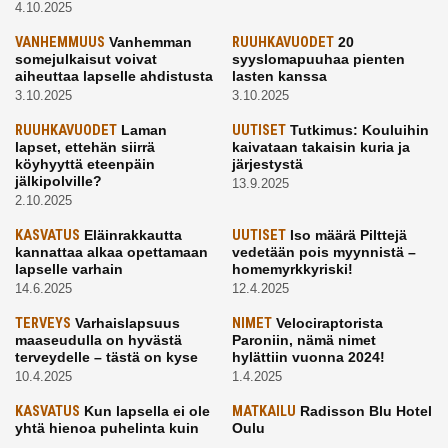
4.10.2025
VANHEMMUUS
Vanhemman
RUUHKAVUODET
20
somejulkaisut voivat
syyslomapuuhaa pienten
aiheuttaa lapselle ahdistusta
lasten kanssa
3.10.2025
3.10.2025
RUUHKAVUODET
Laman
UUTISET
Tutkimus: Kouluihin
lapset, ettehän siirrä
kaivataan takaisin kuria ja
köyhyyttä eteenpäin
järjestystä
jälkipolville?
13.9.2025
2.10.2025
KASVATUS
Eläinrakkautta
UUTISET
Iso määrä Pilttejä
kannattaa alkaa opettamaan
vedetään pois myynnistä –
lapselle varhain
homemyrkkyriski!
14.6.2025
12.4.2025
TERVEYS
Varhaislapsuus
NIMET
Velociraptorista
maaseudulla on hyvästä
Paroniin, nämä nimet
terveydelle – tästä on kyse
hylättiin vuonna 2024!
10.4.2025
1.4.2025
KASVATUS
Kun lapsella ei ole
MATKAILU
Radisson Blu Hotel
yhtä hienoa puhelinta kuin
Oulu
kavereilla
24.3.2025