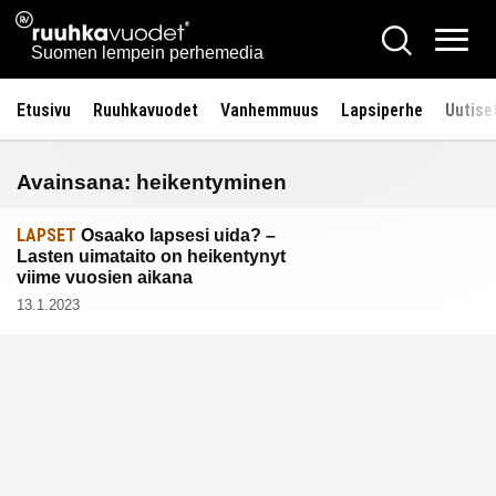
Siirry
Ruuhkavuodet.fi
Hae
sisältöön
Vali
Suomen lempein perhemedia
Etusivu
Ruuhkavuodet
Vanhemmuus
Lapsiperhe
Uutise
Avainsana:
heikentyminen
LAPSET
Osaako lapsesi uida? –
Lasten uimataito on heikentynyt
viime vuosien aikana
13.1.2023