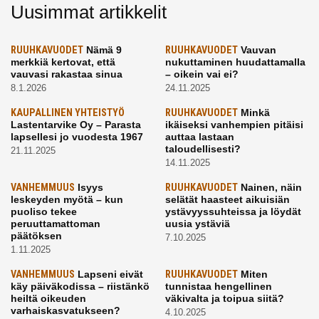
Uusimmat artikkelit
RUUHKAVUODET
Nämä 9
RUUHKAVUODET
Vauvan
merkkiä kertovat, että
nukuttaminen huudattamalla
vauvasi rakastaa sinua
– oikein vai ei?
8.1.2026
24.11.2025
KAUPALLINEN YHTEISTYÖ
RUUHKAVUODET
Minkä
Lastentarvike Oy – Parasta
ikäiseksi vanhempien pitäisi
lapsellesi jo vuodesta 1967
auttaa lastaan
taloudellisesti?
21.11.2025
14.11.2025
VANHEMMUUS
Isyys
RUUHKAVUODET
Nainen, näin
leskeyden myötä – kun
selätät haasteet aikuisiän
puoliso tekee
ystävyyssuhteissa ja löydät
peruuttamattoman
uusia ystäviä
päätöksen
7.10.2025
1.11.2025
VANHEMMUUS
Lapseni eivät
RUUHKAVUODET
Miten
käy päiväkodissa – riistänkö
tunnistaa hengellinen
heiltä oikeuden
väkivalta ja toipua siitä?
varhaiskasvatukseen?
4.10.2025