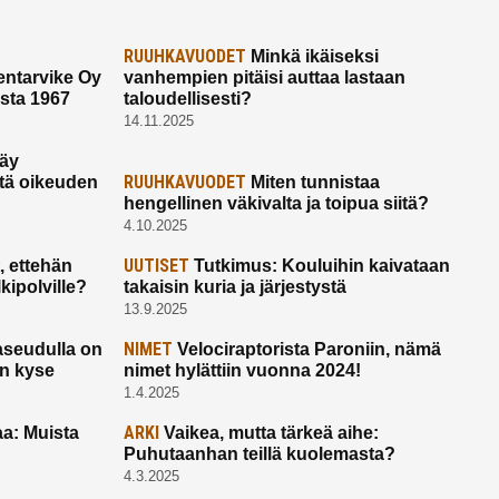
RUUHKAVUODET
Minkä ikäiseksi
ntarvike Oy
vanhempien pitäisi auttaa lastaan
esta 1967
taloudellisesti?
14.11.2025
käy
RUUHKAVUODET
ltä oikeuden
Miten tunnistaa
hengellinen väkivalta ja toipua siitä?
4.10.2025
UUTISET
 ettehän
Tutkimus: Kouluihin kaivataan
kipolville?
takaisin kuria ja järjestystä
13.9.2025
NIMET
seudulla on
Velociraptorista Paroniin, nämä
on kyse
nimet hylättiin vuonna 2024!
1.4.2025
ARKI
a: Muista
Vaikea, mutta tärkeä aihe:
Puhutaanhan teillä kuolemasta?
4.3.2025