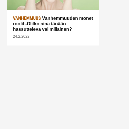
VANHEMMUUS
Vanhemmuuden monet
roolit -Olitko sinä tänään
hassutteleva vai millainen?
24.2.2022