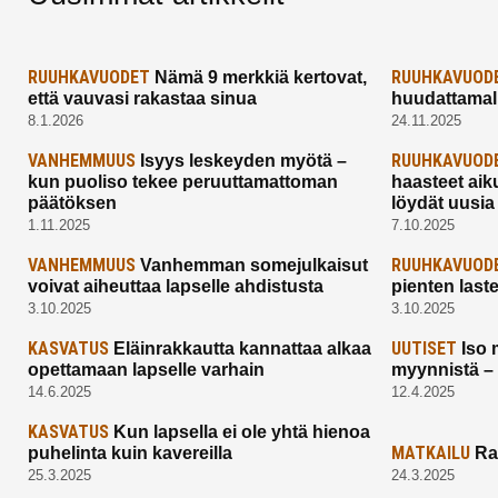
RUUHKAVUODET
RUUHKAVUOD
Nämä 9 merkkiä kertovat,
että vauvasi rakastaa sinua
huudattamall
8.1.2026
24.11.2025
VANHEMMUUS
RUUHKAVUOD
Isyys leskeyden myötä –
kun puoliso tekee peruuttamattoman
haasteet aik
päätöksen
löydät uusia
1.11.2025
7.10.2025
VANHEMMUUS
RUUHKAVUOD
Vanhemman somejulkaisut
voivat aiheuttaa lapselle ahdistusta
pienten last
3.10.2025
3.10.2025
KASVATUS
UUTISET
Eläinrakkautta kannattaa alkaa
Iso 
opettamaan lapselle varhain
myynnistä –
14.6.2025
12.4.2025
KASVATUS
Kun lapsella ei ole yhtä hienoa
MATKAILU
puhelinta kuin kavereilla
Ra
25.3.2025
24.3.2025