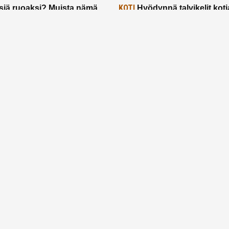
KOTI
siä ruoaksi? Muista nämä
Hyödynnä talvikelit koti
t paremman aterian
– 2 näppärää vinkkiä!
24.2.2025
Etusivu
Meistä
Ruuhkavuodet
Lapsiperhe
Vanhemmuus
Tietosuojalauseke
© 2026 Ruuhkavuodet.fi. Kaikki oikeudet pidätetään.