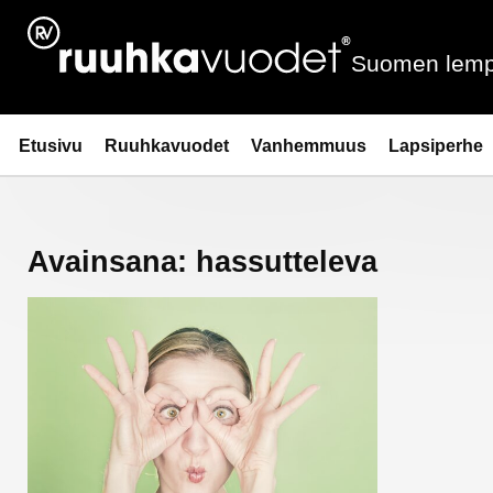
Siirry
sisältöön
Suomen lemp
Ruuhkavuodet.fi
Etusivu
Ruuhkavuodet
Vanhemmuus
Lapsiperhe
Avainsana:
hassutteleva