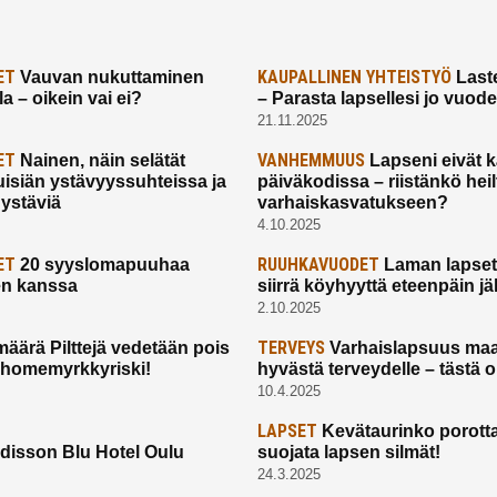
ET
KAUPALLINEN YHTEISTYÖ
Vauvan nukuttaminen
Laste
a – oikein vai ei?
– Parasta lapsellesi jo vuod
21.11.2025
ET
VANHEMMUUS
Nainen, näin selätät
Lapseni eivät 
uisiän ystävyyssuhteissa ja
päiväkodissa – riistänkö hei
 ystäviä
varhaiskasvatukseen?
4.10.2025
ET
RUUHKAVUODET
20 syyslomapuuhaa
Laman lapset,
en kanssa
siirrä köyhyyttä eteenpäin jäl
2.10.2025
TERVEYS
määrä Pilttejä vedetään pois
Varhaislapsuus maa
 homemyrkkyriski!
hyvästä terveydelle – tästä 
10.4.2025
LAPSET
Kevätaurinko porotta
disson Blu Hotel Oulu
suojata lapsen silmät!
24.3.2025