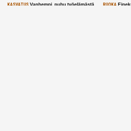
KASVATUS
RUOKA
Vanhempi, puhu työelämästä
Einek
lapselle – mutta mieti sanojasi!
asiat ja saa
25.2.2025
24.2.2025
Aitoa vertaistukea perhearkeen, lempeästi
myötäeläen
Facebook
Instagram
TikTok
X