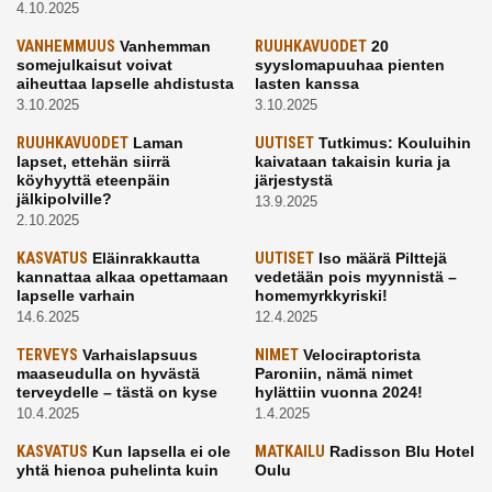
4.10.2025
VANHEMMUUS
Vanhemman
RUUHKAVUODET
20
somejulkaisut voivat
syyslomapuuhaa pienten
aiheuttaa lapselle ahdistusta
lasten kanssa
3.10.2025
3.10.2025
RUUHKAVUODET
Laman
UUTISET
Tutkimus: Kouluihin
lapset, ettehän siirrä
kaivataan takaisin kuria ja
köyhyyttä eteenpäin
järjestystä
jälkipolville?
13.9.2025
2.10.2025
KASVATUS
Eläinrakkautta
UUTISET
Iso määrä Pilttejä
kannattaa alkaa opettamaan
vedetään pois myynnistä –
lapselle varhain
homemyrkkyriski!
14.6.2025
12.4.2025
TERVEYS
Varhaislapsuus
NIMET
Velociraptorista
maaseudulla on hyvästä
Paroniin, nämä nimet
terveydelle – tästä on kyse
hylättiin vuonna 2024!
10.4.2025
1.4.2025
KASVATUS
Kun lapsella ei ole
MATKAILU
Radisson Blu Hotel
yhtä hienoa puhelinta kuin
Oulu
kavereilla
24.3.2025