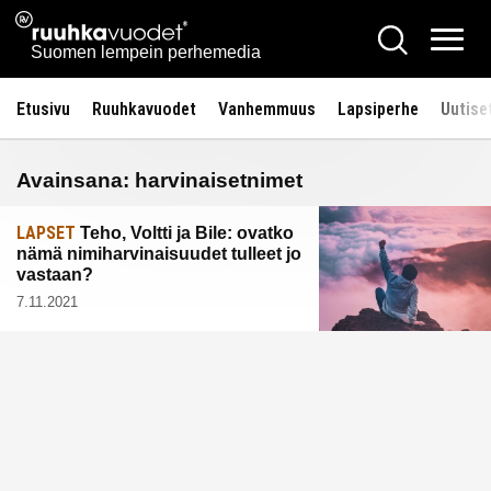
Siirry
Ruuhkavuodet.fi
Hae
sisältöön
Vali
Suomen lempein perhemedia
Etusivu
Ruuhkavuodet
Vanhemmuus
Lapsiperhe
Uutise
Avainsana:
harvinaisetnimet
LAPSET
Teho, Voltti ja Bile: ovatko
nämä nimiharvinaisuudet tulleet jo
vastaan?
7.11.2021