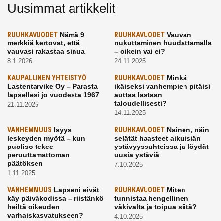
Uusimmat artikkelit
RUUHKAVUODET
Nämä 9
RUUHKAVUODET
Vauvan
merkkiä kertovat, että
nukuttaminen huudattamalla
vauvasi rakastaa sinua
– oikein vai ei?
8.1.2026
24.11.2025
KAUPALLINEN YHTEISTYÖ
RUUHKAVUODET
Minkä
Lastentarvike Oy – Parasta
ikäiseksi vanhempien pitäisi
lapsellesi jo vuodesta 1967
auttaa lastaan
taloudellisesti?
21.11.2025
14.11.2025
VANHEMMUUS
Isyys
RUUHKAVUODET
Nainen, näin
leskeyden myötä – kun
selätät haasteet aikuisiän
puoliso tekee
ystävyyssuhteissa ja löydät
peruuttamattoman
uusia ystäviä
päätöksen
7.10.2025
1.11.2025
VANHEMMUUS
Lapseni eivät
RUUHKAVUODET
Miten
käy päiväkodissa – riistänkö
tunnistaa hengellinen
heiltä oikeuden
väkivalta ja toipua siitä?
varhaiskasvatukseen?
4.10.2025