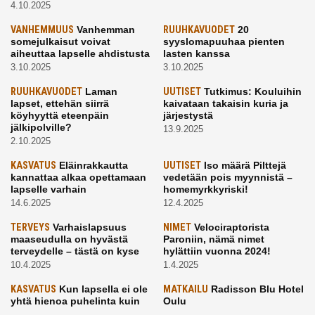
4.10.2025
VANHEMMUUS
Vanhemman
RUUHKAVUODET
20
somejulkaisut voivat
syyslomapuuhaa pienten
aiheuttaa lapselle ahdistusta
lasten kanssa
3.10.2025
3.10.2025
RUUHKAVUODET
Laman
UUTISET
Tutkimus: Kouluihin
lapset, ettehän siirrä
kaivataan takaisin kuria ja
köyhyyttä eteenpäin
järjestystä
jälkipolville?
13.9.2025
2.10.2025
KASVATUS
Eläinrakkautta
UUTISET
Iso määrä Pilttejä
kannattaa alkaa opettamaan
vedetään pois myynnistä –
lapselle varhain
homemyrkkyriski!
14.6.2025
12.4.2025
TERVEYS
Varhaislapsuus
NIMET
Velociraptorista
maaseudulla on hyvästä
Paroniin, nämä nimet
terveydelle – tästä on kyse
hylättiin vuonna 2024!
10.4.2025
1.4.2025
KASVATUS
Kun lapsella ei ole
MATKAILU
Radisson Blu Hotel
yhtä hienoa puhelinta kuin
Oulu
kavereilla
24.3.2025