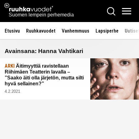
Siirry
Ruuhkavuodet.fi
Hae
sisältöön
Vali
Suomen lempein perhemedia
Etusivu
Ruuhkavuodet
Vanhemmuus
Lapsiperhe
Uutise
Avainsana:
Hanna Vahtikari
ARKI
Äitimyyttiä ravistellaan
Riihimäen Teatterin lavalla –
”Saako äiti olla järjetön, mutta silti
hyvä sellainen?”
4.2.2021