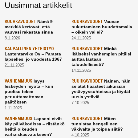
Uusimmat artikkelit
RUUHKAVUODET
Nämä 9
RUUHKAVUODET
Vauvan
merkkiä kertovat, että
nukuttaminen huudattamalla
vauvasi rakastaa sinua
– oikein vai ei?
8.1.2026
24.11.2025
KAUPALLINEN YHTEISTYÖ
RUUHKAVUODET
Minkä
Lastentarvike Oy – Parasta
ikäiseksi vanhempien pitäisi
lapsellesi jo vuodesta 1967
auttaa lastaan
taloudellisesti?
21.11.2025
14.11.2025
VANHEMMUUS
Isyys
RUUHKAVUODET
Nainen, näin
leskeyden myötä – kun
selätät haasteet aikuisiän
puoliso tekee
ystävyyssuhteissa ja löydät
peruuttamattoman
uusia ystäviä
päätöksen
7.10.2025
1.11.2025
VANHEMMUUS
Lapseni eivät
RUUHKAVUODET
Miten
käy päiväkodissa – riistänkö
tunnistaa hengellinen
heiltä oikeuden
väkivalta ja toipua siitä?
varhaiskasvatukseen?
4.10.2025