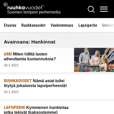
Siirry
Ruuhkavuodet.fi
Hae
sisältöön
Vali
Suomen lempein perhemedia
Etusivu
Ruuhkavuodet
Vanhemmuus
Lapsiperhe
Uutise
Avainsana:
Hankinnat
ARKI
Miten hillitä lasten
aiheuttamia kustannuksia?
28.3.2023
RUUHKAVUODET
Nämä asiat tulisi
löytyä jokaisesta lapsiperheestä!
29.1.2023
LAPSIPERHE
Kymmenen hankintaa
jotka tekivät (kaksostemme)