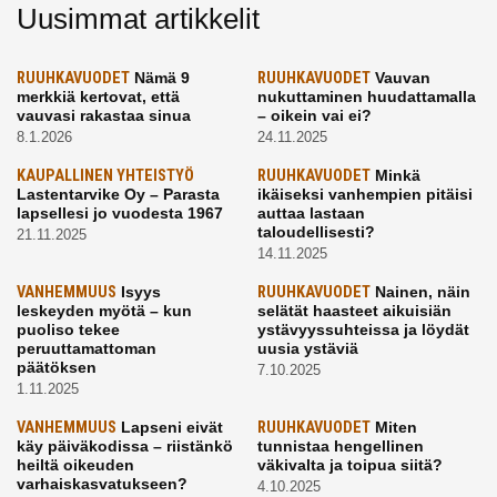
Uusimmat artikkelit
RUUHKAVUODET
Nämä 9
RUUHKAVUODET
Vauvan
merkkiä kertovat, että
nukuttaminen huudattamalla
vauvasi rakastaa sinua
– oikein vai ei?
8.1.2026
24.11.2025
KAUPALLINEN YHTEISTYÖ
RUUHKAVUODET
Minkä
Lastentarvike Oy – Parasta
ikäiseksi vanhempien pitäisi
lapsellesi jo vuodesta 1967
auttaa lastaan
taloudellisesti?
21.11.2025
14.11.2025
VANHEMMUUS
Isyys
RUUHKAVUODET
Nainen, näin
leskeyden myötä – kun
selätät haasteet aikuisiän
puoliso tekee
ystävyyssuhteissa ja löydät
peruuttamattoman
uusia ystäviä
päätöksen
7.10.2025
1.11.2025
VANHEMMUUS
Lapseni eivät
RUUHKAVUODET
Miten
käy päiväkodissa – riistänkö
tunnistaa hengellinen
heiltä oikeuden
väkivalta ja toipua siitä?
varhaiskasvatukseen?
4.10.2025