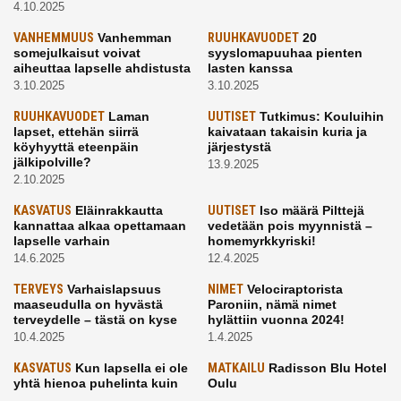
4.10.2025
VANHEMMUUS
Vanhemman
RUUHKAVUODET
20
somejulkaisut voivat
syyslomapuuhaa pienten
aiheuttaa lapselle ahdistusta
lasten kanssa
3.10.2025
3.10.2025
RUUHKAVUODET
Laman
UUTISET
Tutkimus: Kouluihin
lapset, ettehän siirrä
kaivataan takaisin kuria ja
köyhyyttä eteenpäin
järjestystä
jälkipolville?
13.9.2025
2.10.2025
KASVATUS
Eläinrakkautta
UUTISET
Iso määrä Pilttejä
kannattaa alkaa opettamaan
vedetään pois myynnistä –
lapselle varhain
homemyrkkyriski!
14.6.2025
12.4.2025
TERVEYS
Varhaislapsuus
NIMET
Velociraptorista
maaseudulla on hyvästä
Paroniin, nämä nimet
terveydelle – tästä on kyse
hylättiin vuonna 2024!
10.4.2025
1.4.2025
KASVATUS
Kun lapsella ei ole
MATKAILU
Radisson Blu Hotel
yhtä hienoa puhelinta kuin
Oulu
kavereilla
24.3.2025