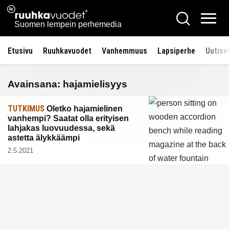
Siirry
Ruuhkavuodet.fi
Hae
sisältöön
Vali
Suomen lempein perhemedia
Etusivu
Ruuhkavuodet
Vanhemmuus
Lapsiperhe
Uutise
Avainsana:
hajamielisyys
TUTKIMUS
Oletko hajamielinen
vanhempi? Saatat olla erityisen
lahjakas luovuudessa, sekä
astetta älykkäämpi
2.5.2021