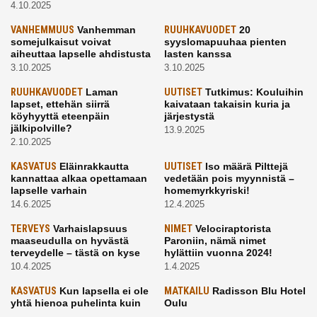
4.10.2025
VANHEMMUUS
Vanhemman
RUUHKAVUODET
20
somejulkaisut voivat
syyslomapuuhaa pienten
aiheuttaa lapselle ahdistusta
lasten kanssa
3.10.2025
3.10.2025
RUUHKAVUODET
Laman
UUTISET
Tutkimus: Kouluihin
lapset, ettehän siirrä
kaivataan takaisin kuria ja
köyhyyttä eteenpäin
järjestystä
jälkipolville?
13.9.2025
2.10.2025
KASVATUS
Eläinrakkautta
UUTISET
Iso määrä Pilttejä
kannattaa alkaa opettamaan
vedetään pois myynnistä –
lapselle varhain
homemyrkkyriski!
14.6.2025
12.4.2025
TERVEYS
Varhaislapsuus
NIMET
Velociraptorista
maaseudulla on hyvästä
Paroniin, nämä nimet
terveydelle – tästä on kyse
hylättiin vuonna 2024!
10.4.2025
1.4.2025
KASVATUS
Kun lapsella ei ole
MATKAILU
Radisson Blu Hotel
yhtä hienoa puhelinta kuin
Oulu
kavereilla
24.3.2025