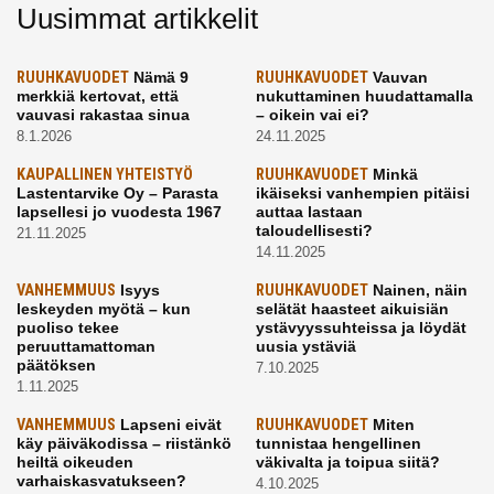
Uusimmat artikkelit
RUUHKAVUODET
Nämä 9
RUUHKAVUODET
Vauvan
merkkiä kertovat, että
nukuttaminen huudattamalla
vauvasi rakastaa sinua
– oikein vai ei?
8.1.2026
24.11.2025
KAUPALLINEN YHTEISTYÖ
RUUHKAVUODET
Minkä
Lastentarvike Oy – Parasta
ikäiseksi vanhempien pitäisi
lapsellesi jo vuodesta 1967
auttaa lastaan
taloudellisesti?
21.11.2025
14.11.2025
VANHEMMUUS
Isyys
RUUHKAVUODET
Nainen, näin
leskeyden myötä – kun
selätät haasteet aikuisiän
puoliso tekee
ystävyyssuhteissa ja löydät
peruuttamattoman
uusia ystäviä
päätöksen
7.10.2025
1.11.2025
VANHEMMUUS
Lapseni eivät
RUUHKAVUODET
Miten
käy päiväkodissa – riistänkö
tunnistaa hengellinen
heiltä oikeuden
väkivalta ja toipua siitä?
varhaiskasvatukseen?
4.10.2025