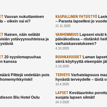
ET
KAUPALLINEN YHTEISTYÖ
Vauvan nukuttaminen
Laste
a – oikein vai ei?
– Parasta lapsellesi jo vuod
21.11.2025
ET
VANHEMMUUS
Nainen, näin selätät
Lapseni eivät 
uisiän ystävyyssuhteissa ja
päiväkodissa – riistänkö hei
 ystäviä
varhaiskasvatukseen?
4.10.2025
ET
RUUHKAVUODET
20 syyslomapuuhaa
Laman lapset,
en kanssa
siirrä köyhyyttä eteenpäin jäl
2.10.2025
TERVEYS
määrä Pilttejä vedetään pois
Varhaislapsuus maa
 homemyrkkyriski!
hyvästä terveydelle – tästä 
10.4.2025
LAPSET
Kevätaurinko porotta
disson Blu Hotel Oulu
suojata lapsen silmät!
24.3.2025