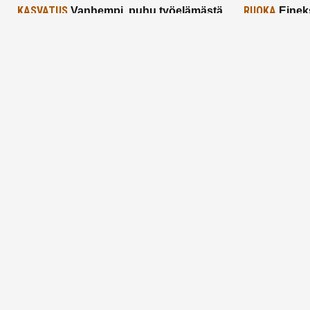
KASVATUS
RUOKA
Vanhempi, puhu työelämästä
Einek
lapselle – mutta mieti sanojasi!
asiat ja saa
25.2.2025
24.2.2025
Aitoa vertaistukea perhearkeen, lempeästi
myötäeläen
Facebook
Instagram
TikTok
X