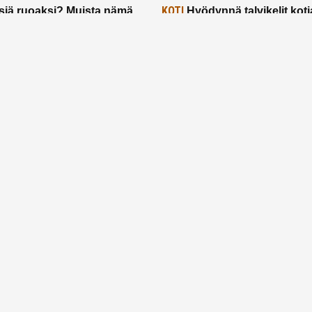
KOTI
siä ruoaksi? Muista nämä
Hyödynnä talvikelit koti
t paremman aterian
– 2 näppärää vinkkiä!
24.2.2025
Etusivu
Meistä
Ruuhkavuodet
Lapsiperhe
Vanhemmuus
Tietosuojalauseke
© 2026 Ruuhkavuodet.fi. Kaikki oikeudet pidätetään.