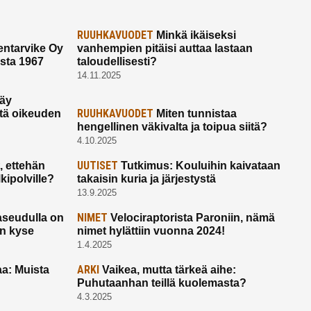
RUUHKAVUODET
Minkä ikäiseksi
ntarvike Oy
vanhempien pitäisi auttaa lastaan
esta 1967
taloudellisesti?
14.11.2025
käy
RUUHKAVUODET
ltä oikeuden
Miten tunnistaa
hengellinen väkivalta ja toipua siitä?
4.10.2025
UUTISET
 ettehän
Tutkimus: Kouluihin kaivataan
kipolville?
takaisin kuria ja järjestystä
13.9.2025
NIMET
seudulla on
Velociraptorista Paroniin, nämä
on kyse
nimet hylättiin vuonna 2024!
1.4.2025
ARKI
a: Muista
Vaikea, mutta tärkeä aihe:
Puhutaanhan teillä kuolemasta?
4.3.2025