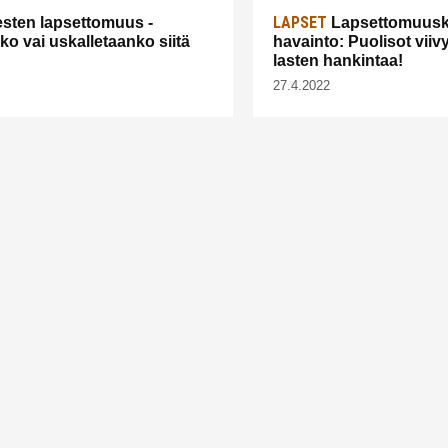
LAPSET
sten lapsettomuus -
Lapsettomuusk
ko vai uskalletaanko siitä
havainto: Puolisot viivy
lasten hankintaa!
27.4.2022