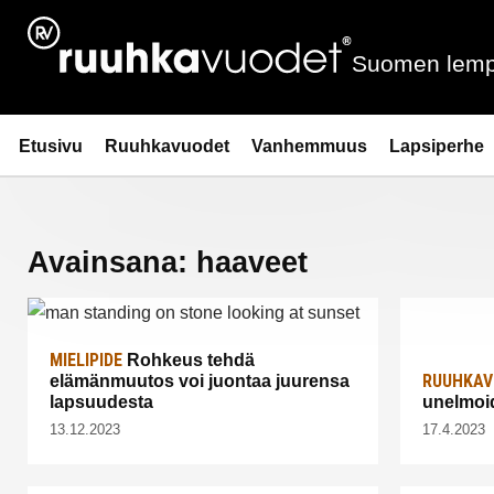
Siirry
sisältöön
Suomen lemp
Ruuhkavuodet.fi
Etusivu
Ruuhkavuodet
Vanhemmuus
Lapsiperhe
Avainsana:
haaveet
MIELIPIDE
Rohkeus tehdä
RUUHKAV
elämänmuutos voi juontaa juurensa
lapsuudesta
unelmoi
13.12.2023
17.4.2023