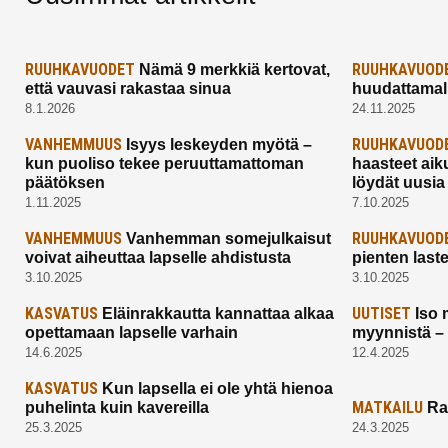
RUUHKAVUODET
RUUHKAVUOD
Nämä 9 merkkiä kertovat,
että vauvasi rakastaa sinua
huudattamall
8.1.2026
24.11.2025
VANHEMMUUS
RUUHKAVUOD
Isyys leskeyden myötä –
kun puoliso tekee peruuttamattoman
haasteet aik
päätöksen
löydät uusia
1.11.2025
7.10.2025
VANHEMMUUS
RUUHKAVUOD
Vanhemman somejulkaisut
voivat aiheuttaa lapselle ahdistusta
pienten last
3.10.2025
3.10.2025
KASVATUS
UUTISET
Eläinrakkautta kannattaa alkaa
Iso 
opettamaan lapselle varhain
myynnistä –
14.6.2025
12.4.2025
KASVATUS
Kun lapsella ei ole yhtä hienoa
MATKAILU
puhelinta kuin kavereilla
Ra
25.3.2025
24.3.2025