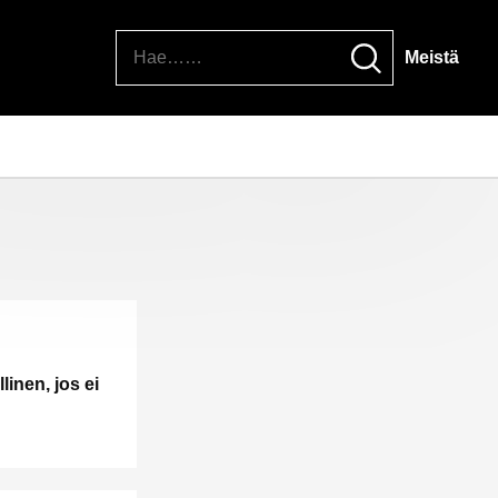
Hae
Meistä
linen, jos ei