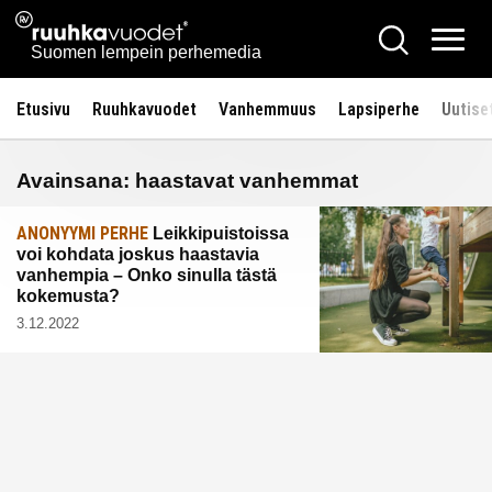
Siirry
Ruuhkavuodet.fi
Hae
sisältöön
Vali
Suomen lempein perhemedia
Etusivu
Ruuhkavuodet
Vanhemmuus
Lapsiperhe
Uutise
Avainsana:
haastavat vanhemmat
ANONYYMI PERHE
Leikkipuistoissa
voi kohdata joskus haastavia
vanhempia – Onko sinulla tästä
kokemusta?
3.12.2022