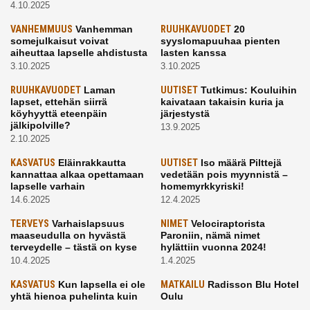
4.10.2025
VANHEMMUUS
Vanhemman
RUUHKAVUODET
20
somejulkaisut voivat
syyslomapuuhaa pienten
aiheuttaa lapselle ahdistusta
lasten kanssa
3.10.2025
3.10.2025
RUUHKAVUODET
Laman
UUTISET
Tutkimus: Kouluihin
lapset, ettehän siirrä
kaivataan takaisin kuria ja
köyhyyttä eteenpäin
järjestystä
jälkipolville?
13.9.2025
2.10.2025
KASVATUS
Eläinrakkautta
UUTISET
Iso määrä Pilttejä
kannattaa alkaa opettamaan
vedetään pois myynnistä –
lapselle varhain
homemyrkkyriski!
14.6.2025
12.4.2025
TERVEYS
Varhaislapsuus
NIMET
Velociraptorista
maaseudulla on hyvästä
Paroniin, nämä nimet
terveydelle – tästä on kyse
hylättiin vuonna 2024!
10.4.2025
1.4.2025
KASVATUS
Kun lapsella ei ole
MATKAILU
Radisson Blu Hotel
yhtä hienoa puhelinta kuin
Oulu
kavereilla
24.3.2025