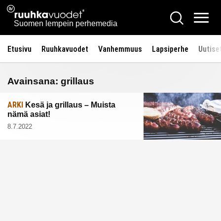
Siirry
Ruuhkavuodet.fi
Hae
sisältöön
Vali
Suomen lempein perhemedia
Etusivu
Ruuhkavuodet
Vanhemmuus
Lapsiperhe
Uutise
Avainsana:
grillaus
ARKI
Kesä ja grillaus – Muista
nämä asiat!
8.7.2022