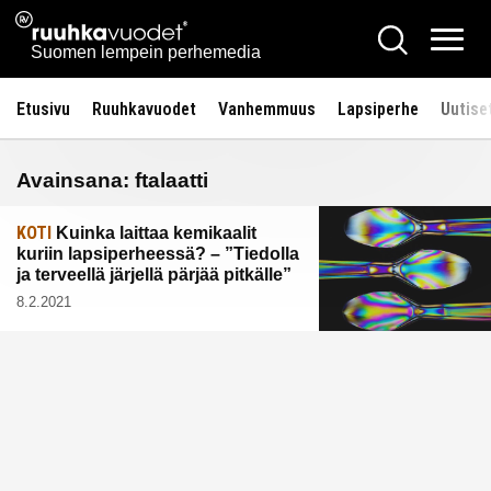
Siirry
Ruuhkavuodet.fi
Hae
sisältöön
Vali
Suomen lempein perhemedia
Etusivu
Ruuhkavuodet
Vanhemmuus
Lapsiperhe
Uutise
Avainsana:
ftalaatti
KOTI
Kuinka laittaa kemikaalit
kuriin lapsiperheessä? – ”Tiedolla
ja terveellä järjellä pärjää pitkälle”
8.2.2021