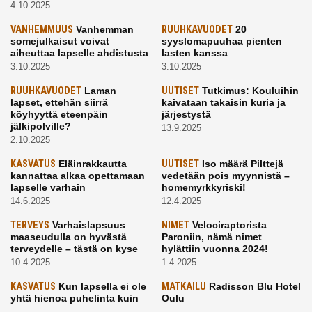
4.10.2025
VANHEMMUUS
Vanhemman
RUUHKAVUODET
20
somejulkaisut voivat
syyslomapuuhaa pienten
aiheuttaa lapselle ahdistusta
lasten kanssa
3.10.2025
3.10.2025
RUUHKAVUODET
Laman
UUTISET
Tutkimus: Kouluihin
lapset, ettehän siirrä
kaivataan takaisin kuria ja
köyhyyttä eteenpäin
järjestystä
jälkipolville?
13.9.2025
2.10.2025
KASVATUS
Eläinrakkautta
UUTISET
Iso määrä Pilttejä
kannattaa alkaa opettamaan
vedetään pois myynnistä –
lapselle varhain
homemyrkkyriski!
14.6.2025
12.4.2025
TERVEYS
Varhaislapsuus
NIMET
Velociraptorista
maaseudulla on hyvästä
Paroniin, nämä nimet
terveydelle – tästä on kyse
hylättiin vuonna 2024!
10.4.2025
1.4.2025
KASVATUS
Kun lapsella ei ole
MATKAILU
Radisson Blu Hotel
yhtä hienoa puhelinta kuin
Oulu
kavereilla
24.3.2025