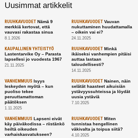
Uusimmat artikkelit
RUUHKAVUODET
Nämä 9
RUUHKAVUODET
Vauvan
merkkiä kertovat, että
nukuttaminen huudattamalla
vauvasi rakastaa sinua
– oikein vai ei?
8.1.2026
24.11.2025
KAUPALLINEN YHTEISTYÖ
RUUHKAVUODET
Minkä
Lastentarvike Oy – Parasta
ikäiseksi vanhempien pitäisi
lapsellesi jo vuodesta 1967
auttaa lastaan
taloudellisesti?
21.11.2025
14.11.2025
VANHEMMUUS
Isyys
RUUHKAVUODET
Nainen, näin
leskeyden myötä – kun
selätät haasteet aikuisiän
puoliso tekee
ystävyyssuhteissa ja löydät
peruuttamattoman
uusia ystäviä
päätöksen
7.10.2025
1.11.2025
VANHEMMUUS
Lapseni eivät
RUUHKAVUODET
Miten
käy päiväkodissa – riistänkö
tunnistaa hengellinen
heiltä oikeuden
väkivalta ja toipua siitä?
varhaiskasvatukseen?
4.10.2025