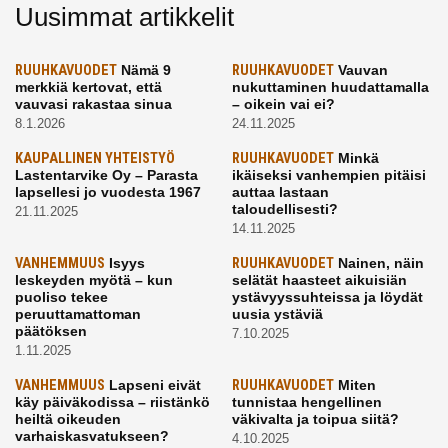
Uusimmat artikkelit
RUUHKAVUODET
Nämä 9
RUUHKAVUODET
Vauvan
merkkiä kertovat, että
nukuttaminen huudattamalla
vauvasi rakastaa sinua
– oikein vai ei?
8.1.2026
24.11.2025
KAUPALLINEN YHTEISTYÖ
RUUHKAVUODET
Minkä
Lastentarvike Oy – Parasta
ikäiseksi vanhempien pitäisi
lapsellesi jo vuodesta 1967
auttaa lastaan
taloudellisesti?
21.11.2025
14.11.2025
VANHEMMUUS
Isyys
RUUHKAVUODET
Nainen, näin
leskeyden myötä – kun
selätät haasteet aikuisiän
puoliso tekee
ystävyyssuhteissa ja löydät
peruuttamattoman
uusia ystäviä
päätöksen
7.10.2025
1.11.2025
VANHEMMUUS
Lapseni eivät
RUUHKAVUODET
Miten
käy päiväkodissa – riistänkö
tunnistaa hengellinen
heiltä oikeuden
väkivalta ja toipua siitä?
varhaiskasvatukseen?
4.10.2025