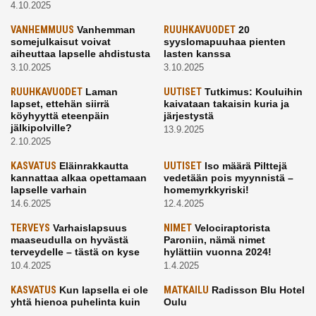
4.10.2025
VANHEMMUUS
Vanhemman
RUUHKAVUODET
20
somejulkaisut voivat
syyslomapuuhaa pienten
aiheuttaa lapselle ahdistusta
lasten kanssa
3.10.2025
3.10.2025
RUUHKAVUODET
Laman
UUTISET
Tutkimus: Kouluihin
lapset, ettehän siirrä
kaivataan takaisin kuria ja
köyhyyttä eteenpäin
järjestystä
jälkipolville?
13.9.2025
2.10.2025
KASVATUS
Eläinrakkautta
UUTISET
Iso määrä Pilttejä
kannattaa alkaa opettamaan
vedetään pois myynnistä –
lapselle varhain
homemyrkkyriski!
14.6.2025
12.4.2025
TERVEYS
Varhaislapsuus
NIMET
Velociraptorista
maaseudulla on hyvästä
Paroniin, nämä nimet
terveydelle – tästä on kyse
hylättiin vuonna 2024!
10.4.2025
1.4.2025
KASVATUS
Kun lapsella ei ole
MATKAILU
Radisson Blu Hotel
yhtä hienoa puhelinta kuin
Oulu
kavereilla
24.3.2025