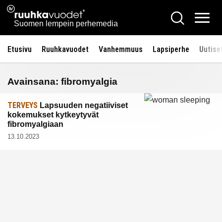
Siirry
Ruuhkavuodet.fi
Hae
sisältöön
Vali
Suomen lempein perhemedia
Etusivu
Ruuhkavuodet
Vanhemmuus
Lapsiperhe
Uutise
Avainsana:
fibromyalgia
TERVEYS
Lapsuuden negatiiviset
kokemukset kytkeytyvät
fibromyalgiaan
13.10.2023