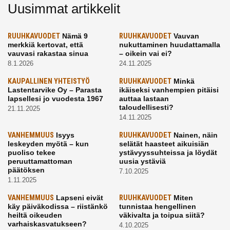
Uusimmat artikkelit
RUUHKAVUODET
Nämä 9
RUUHKAVUODET
Vauvan
merkkiä kertovat, että
nukuttaminen huudattamalla
vauvasi rakastaa sinua
– oikein vai ei?
8.1.2026
24.11.2025
KAUPALLINEN YHTEISTYÖ
RUUHKAVUODET
Minkä
Lastentarvike Oy – Parasta
ikäiseksi vanhempien pitäisi
lapsellesi jo vuodesta 1967
auttaa lastaan
taloudellisesti?
21.11.2025
14.11.2025
VANHEMMUUS
Isyys
RUUHKAVUODET
Nainen, näin
leskeyden myötä – kun
selätät haasteet aikuisiän
puoliso tekee
ystävyyssuhteissa ja löydät
peruuttamattoman
uusia ystäviä
päätöksen
7.10.2025
1.11.2025
VANHEMMUUS
Lapseni eivät
RUUHKAVUODET
Miten
käy päiväkodissa – riistänkö
tunnistaa hengellinen
heiltä oikeuden
väkivalta ja toipua siitä?
varhaiskasvatukseen?
4.10.2025