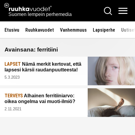
Siirry
Ruuhkavuodet.fi
Hae
sisältöön
Vali
Suomen lempein perhemedia
Etusivu
Ruuhkavuodet
Vanhemmuus
Lapsiperhe
Uutise
Avainsana:
ferritiini
LAPSET
Nämä merkit kertovat, että
lapsesi kärsii raudanpuutteesta!
5.3.2023
TERVEYS
Alhainen ferritiiniarvo:
oikea ongelma vai muoti-ilmiö?
2.11.2021