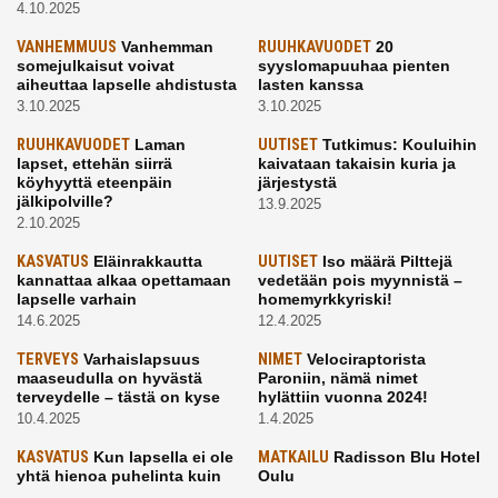
4.10.2025
VANHEMMUUS
Vanhemman
RUUHKAVUODET
20
somejulkaisut voivat
syyslomapuuhaa pienten
aiheuttaa lapselle ahdistusta
lasten kanssa
3.10.2025
3.10.2025
RUUHKAVUODET
Laman
UUTISET
Tutkimus: Kouluihin
lapset, ettehän siirrä
kaivataan takaisin kuria ja
köyhyyttä eteenpäin
järjestystä
jälkipolville?
13.9.2025
2.10.2025
KASVATUS
Eläinrakkautta
UUTISET
Iso määrä Pilttejä
kannattaa alkaa opettamaan
vedetään pois myynnistä –
lapselle varhain
homemyrkkyriski!
14.6.2025
12.4.2025
TERVEYS
Varhaislapsuus
NIMET
Velociraptorista
maaseudulla on hyvästä
Paroniin, nämä nimet
terveydelle – tästä on kyse
hylättiin vuonna 2024!
10.4.2025
1.4.2025
KASVATUS
Kun lapsella ei ole
MATKAILU
Radisson Blu Hotel
yhtä hienoa puhelinta kuin
Oulu
kavereilla
24.3.2025