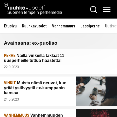
Siirry
Ruuhkavuodet.fi
Hae
sisältöön
Vali
Suomen lempein perhemedia
Etusivu
Ruuhkavuodet
Vanhemmuus
Lapsiperhe
Uutise
Avainsana:
ex-puoliso
PERHE
Näillä vinkeillä taklaat 11
uusperheille tuttua haastetta!
22.9.2023
VINKIT
Muista nämä neuvot, kun
yrität ystävyyttä ex-kumppanin
kanssa
24.5.2023
VANHEMMUUS
Vanhemmuuden