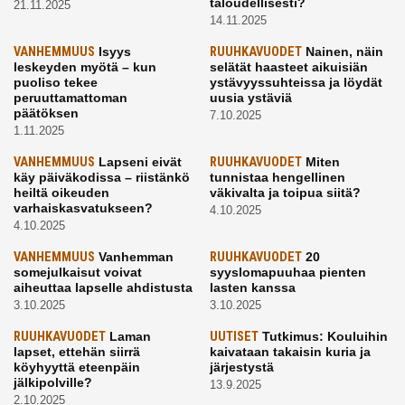
taloudellisesti?
21.11.2025
14.11.2025
VANHEMMUUS
Isyys
RUUHKAVUODET
Nainen, näin
leskeyden myötä – kun
selätät haasteet aikuisiän
puoliso tekee
ystävyyssuhteissa ja löydät
peruuttamattoman
uusia ystäviä
päätöksen
7.10.2025
1.11.2025
VANHEMMUUS
Lapseni eivät
RUUHKAVUODET
Miten
käy päiväkodissa – riistänkö
tunnistaa hengellinen
heiltä oikeuden
väkivalta ja toipua siitä?
varhaiskasvatukseen?
4.10.2025
4.10.2025
VANHEMMUUS
Vanhemman
RUUHKAVUODET
20
somejulkaisut voivat
syyslomapuuhaa pienten
aiheuttaa lapselle ahdistusta
lasten kanssa
3.10.2025
3.10.2025
RUUHKAVUODET
Laman
UUTISET
Tutkimus: Kouluihin
lapset, ettehän siirrä
kaivataan takaisin kuria ja
köyhyyttä eteenpäin
järjestystä
jälkipolville?
13.9.2025
2.10.2025