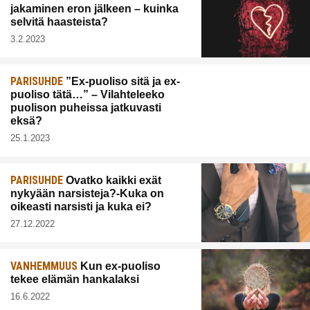
jakaminen eron jälkeen – kuinka
selvitä haasteista?
3.2.2023
PARISUHDE
”Ex-puoliso sitä ja ex-
puoliso tätä…” – Vilahteleeko
puolison puheissa jatkuvasti
eksä?
25.1.2023
PARISUHDE
Ovatko kaikki exät
nykyään narsisteja?-Kuka on
oikeasti narsisti ja kuka ei?
27.12.2022
VANHEMMUUS
Kun ex-puoliso
tekee elämän hankalaksi
16.6.2022