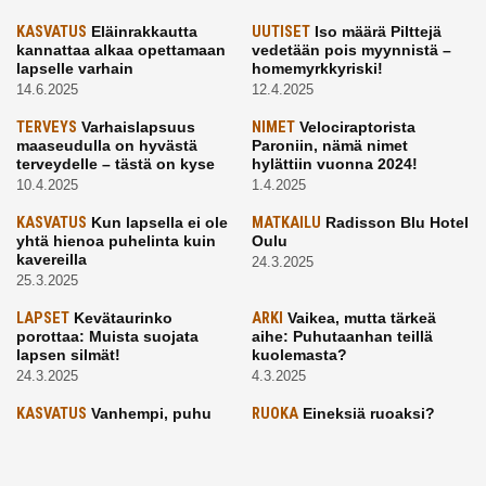
KASVATUS
Eläinrakkautta
UUTISET
Iso määrä Pilttejä
kannattaa alkaa opettamaan
vedetään pois myynnistä –
lapselle varhain
homemyrkkyriski!
14.6.2025
12.4.2025
TERVEYS
Varhaislapsuus
NIMET
Velociraptorista
maaseudulla on hyvästä
Paroniin, nämä nimet
terveydelle – tästä on kyse
hylättiin vuonna 2024!
10.4.2025
1.4.2025
KASVATUS
Kun lapsella ei ole
MATKAILU
Radisson Blu Hotel
yhtä hienoa puhelinta kuin
Oulu
kavereilla
24.3.2025
25.3.2025
LAPSET
Kevätaurinko
ARKI
Vaikea, mutta tärkeä
porottaa: Muista suojata
aihe: Puhutaanhan teillä
lapsen silmät!
kuolemasta?
24.3.2025
4.3.2025
KASVATUS
Vanhempi, puhu
RUOKA
Eineksiä ruoaksi?
työelämästä lapselle – mutta
Muista nämä asiat ja saat
mieti sanojasi!
paremman aterian
25.2.2025
24.2.2025