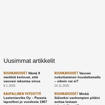
Uusimmat artikkelit
RUUHKAVUODET
Nämä 9
RUUHKAVUODET
Vauvan
merkkiä kertovat, että
nukuttaminen huudattamalla
vauvasi rakastaa sinua
– oikein vai ei?
8.1.2026
24.11.2025
KAUPALLINEN YHTEISTYÖ
RUUHKAVUODET
Minkä
Lastentarvike Oy – Parasta
ikäiseksi vanhempien pitäisi
lapsellesi jo vuodesta 1967
auttaa lastaan