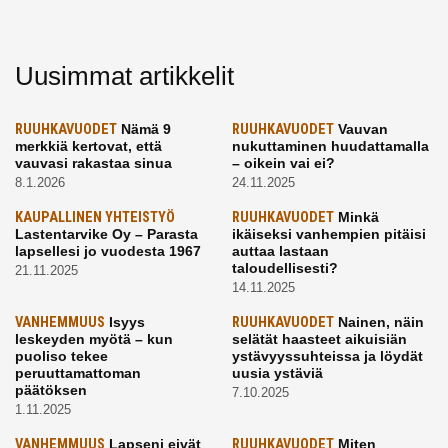
Uusimmat artikkelit
RUUHKAVUODET
Nämä 9
RUUHKAVUODET
Vauvan
merkkiä kertovat, että
nukuttaminen huudattamalla
vauvasi rakastaa sinua
– oikein vai ei?
8.1.2026
24.11.2025
KAUPALLINEN YHTEISTYÖ
RUUHKAVUODET
Minkä
Lastentarvike Oy – Parasta
ikäiseksi vanhempien pitäisi
lapsellesi jo vuodesta 1967
auttaa lastaan
taloudellisesti?
21.11.2025
14.11.2025
VANHEMMUUS
Isyys
RUUHKAVUODET
Nainen, näin
leskeyden myötä – kun
selätät haasteet aikuisiän
puoliso tekee
ystävyyssuhteissa ja löydät
peruuttamattoman
uusia ystäviä
päätöksen
7.10.2025
1.11.2025
VANHEMMUUS
Lapseni eivät
RUUHKAVUODET
Miten