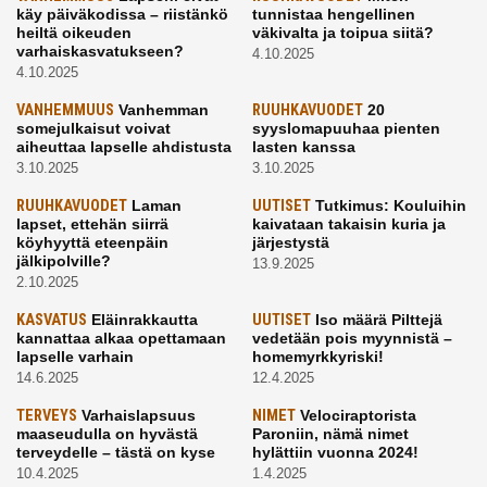
käy päiväkodissa – riistänkö
tunnistaa hengellinen
heiltä oikeuden
väkivalta ja toipua siitä?
varhaiskasvatukseen?
4.10.2025
4.10.2025
VANHEMMUUS
Vanhemman
RUUHKAVUODET
20
somejulkaisut voivat
syyslomapuuhaa pienten
aiheuttaa lapselle ahdistusta
lasten kanssa
3.10.2025
3.10.2025
RUUHKAVUODET
Laman
UUTISET
Tutkimus: Kouluihin
lapset, ettehän siirrä
kaivataan takaisin kuria ja
köyhyyttä eteenpäin
järjestystä
jälkipolville?
13.9.2025
2.10.2025
KASVATUS
Eläinrakkautta
UUTISET
Iso määrä Pilttejä
kannattaa alkaa opettamaan
vedetään pois myynnistä –
lapselle varhain
homemyrkkyriski!
14.6.2025
12.4.2025
TERVEYS
Varhaislapsuus
NIMET
Velociraptorista
maaseudulla on hyvästä
Paroniin, nämä nimet
terveydelle – tästä on kyse
hylättiin vuonna 2024!
10.4.2025
1.4.2025