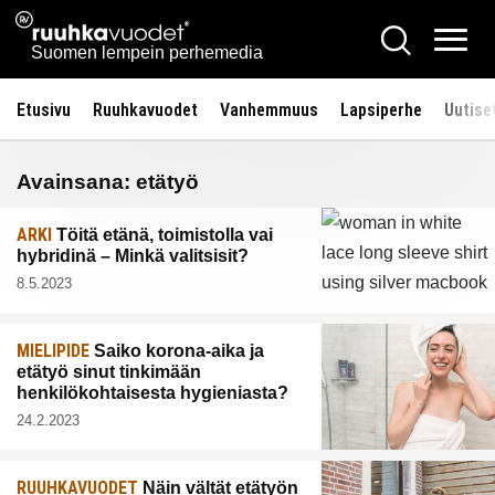
Siirry
Ruuhkavuodet.fi
Hae
sisältöön
Vali
Suomen lempein perhemedia
Etusivu
Ruuhkavuodet
Vanhemmuus
Lapsiperhe
Uutise
Avainsana:
etätyö
ARKI
Töitä etänä, toimistolla vai
hybridinä – Minkä valitsisit?
8.5.2023
MIELIPIDE
Saiko korona-aika ja
etätyö sinut tinkimään
henkilökohtaisesta hygieniasta?
24.2.2023
RUUHKAVUODET
Näin vältät etätyön