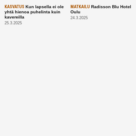
KASVATUS
Kun lapsella ei ole
MATKAILU
Radisson Blu Hotel
yhtä hienoa puhelinta kuin
Oulu
kavereilla
24.3.2025
25.3.2025
LAPSET
Kevätaurinko
ARKI
Vaikea, mutta tärkeä
porottaa: Muista suojata
aihe: Puhutaanhan teillä
lapsen silmät!
kuolemasta?
24.3.2025
4.3.2025
KASVATUS
Vanhempi, puhu
RUOKA
Eineksiä ruoaksi?
työelämästä lapselle – mutta
Muista nämä asiat ja saat
mieti sanojasi!
paremman aterian
25.2.2025
24.2.2025
KOTI
Hyödynnä talvikelit
ARKI
Etsiikö alaikäinen
kotia siivotessa – 2 näppärää
lapsesi kesätöitä? Tässä
vinkkiä!
hänelle 5 vinkkiä!
24.2.2025
21.2.2025