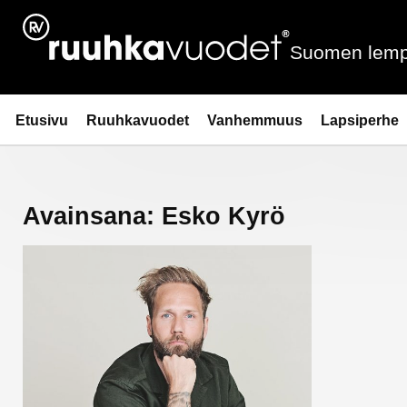
Siirry
sisältöön
Suomen lemp
Ruuhkavuodet.fi
Etusivu
Ruuhkavuodet
Vanhemmuus
Lapsiperhe
Avainsana:
Esko Kyrö