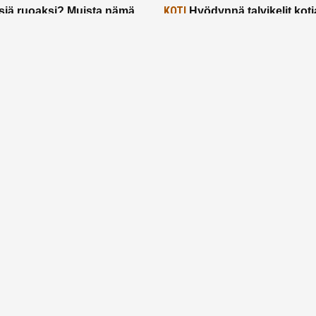
KOTI
siä ruoaksi? Muista nämä
Hyödynnä talvikelit koti
t paremman aterian
– 2 näppärää vinkkiä!
24.2.2025
Etusivu
Meistä
Ruuhkavuodet
Lapsiperhe
Vanhemmuus
Tietosuojalauseke
© 2026 Ruuhkavuodet.fi. Kaikki oikeudet pidätetään.