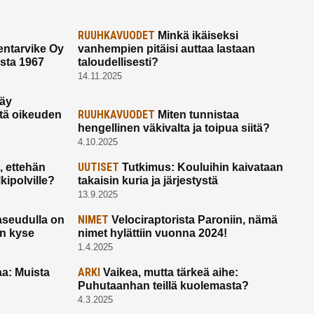
RUUHKAVUODET
Minkä ikäiseksi
ntarvike Oy
vanhempien pitäisi auttaa lastaan
esta 1967
taloudellisesti?
14.11.2025
käy
RUUHKAVUODET
ltä oikeuden
Miten tunnistaa
hengellinen väkivalta ja toipua siitä?
4.10.2025
UUTISET
 ettehän
Tutkimus: Kouluihin kaivataan
kipolville?
takaisin kuria ja järjestystä
13.9.2025
NIMET
seudulla on
Velociraptorista Paroniin, nämä
on kyse
nimet hylättiin vuonna 2024!
1.4.2025
ARKI
a: Muista
Vaikea, mutta tärkeä aihe:
Puhutaanhan teillä kuolemasta?
4.3.2025