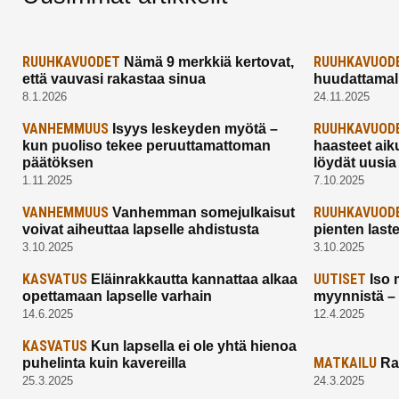
RUUHKAVUODET
RUUHKAVUOD
Nämä 9 merkkiä kertovat,
että vauvasi rakastaa sinua
huudattamall
8.1.2026
24.11.2025
VANHEMMUUS
RUUHKAVUOD
Isyys leskeyden myötä –
kun puoliso tekee peruuttamattoman
haasteet aik
päätöksen
löydät uusia
1.11.2025
7.10.2025
VANHEMMUUS
RUUHKAVUOD
Vanhemman somejulkaisut
voivat aiheuttaa lapselle ahdistusta
pienten last
3.10.2025
3.10.2025
KASVATUS
UUTISET
Eläinrakkautta kannattaa alkaa
Iso 
opettamaan lapselle varhain
myynnistä –
14.6.2025
12.4.2025
KASVATUS
Kun lapsella ei ole yhtä hienoa
MATKAILU
puhelinta kuin kavereilla
Ra
25.3.2025
24.3.2025