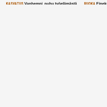
KASVATUS
RUOKA
Vanhempi, puhu työelämästä
Einek
lapselle – mutta mieti sanojasi!
asiat ja saa
25.2.2025
24.2.2025
Aitoa vertaistukea perhearkeen, lempeästi
myötäeläen
Facebook
Instagram
TikTok
X