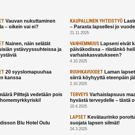
ET
KAUPALLINEN YHTEISTYÖ
Vauvan nukuttaminen
Laste
a – oikein vai ei?
– Parasta lapsellesi jo vuod
21.11.2025
ET
VANHEMMUUS
Nainen, näin selätät
Lapseni eivät 
uisiän ystävyyssuhteissa ja
päiväkodissa – riistänkö hei
 ystäviä
varhaiskasvatukseen?
4.10.2025
ET
RUUHKAVUODET
20 syyslomapuuhaa
Laman lapset,
en kanssa
siirrä köyhyyttä eteenpäin jäl
2.10.2025
TERVEYS
määrä Pilttejä vedetään pois
Varhaislapsuus maa
 homemyrkkyriski!
hyvästä terveydelle – tästä 
10.4.2025
LAPSET
Kevätaurinko porotta
disson Blu Hotel Oulu
suojata lapsen silmät!
24.3.2025