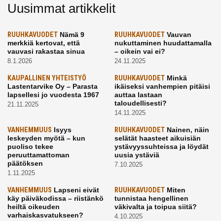
Uusimmat artikkelit
RUUHKAVUODET
Nämä 9
RUUHKAVUODET
Vauvan
merkkiä kertovat, että
nukuttaminen huudattamalla
vauvasi rakastaa sinua
– oikein vai ei?
8.1.2026
24.11.2025
KAUPALLINEN YHTEISTYÖ
RUUHKAVUODET
Minkä
Lastentarvike Oy – Parasta
ikäiseksi vanhempien pitäisi
lapsellesi jo vuodesta 1967
auttaa lastaan
taloudellisesti?
21.11.2025
14.11.2025
VANHEMMUUS
Isyys
RUUHKAVUODET
Nainen, näin
leskeyden myötä – kun
selätät haasteet aikuisiän
puoliso tekee
ystävyyssuhteissa ja löydät
peruuttamattoman
uusia ystäviä
päätöksen
7.10.2025
1.11.2025
VANHEMMUUS
Lapseni eivät
RUUHKAVUODET
Miten
käy päiväkodissa – riistänkö
tunnistaa hengellinen
heiltä oikeuden
väkivalta ja toipua siitä?
varhaiskasvatukseen?
4.10.2025