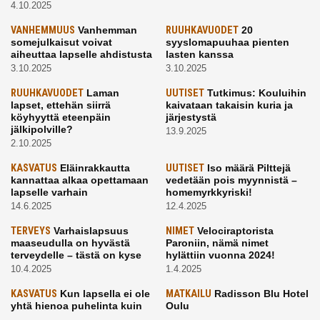
4.10.2025
VANHEMMUUS
Vanhemman
RUUHKAVUODET
20
somejulkaisut voivat
syyslomapuuhaa pienten
aiheuttaa lapselle ahdistusta
lasten kanssa
3.10.2025
3.10.2025
RUUHKAVUODET
Laman
UUTISET
Tutkimus: Kouluihin
lapset, ettehän siirrä
kaivataan takaisin kuria ja
köyhyyttä eteenpäin
järjestystä
jälkipolville?
13.9.2025
2.10.2025
KASVATUS
Eläinrakkautta
UUTISET
Iso määrä Pilttejä
kannattaa alkaa opettamaan
vedetään pois myynnistä –
lapselle varhain
homemyrkkyriski!
14.6.2025
12.4.2025
TERVEYS
Varhaislapsuus
NIMET
Velociraptorista
maaseudulla on hyvästä
Paroniin, nämä nimet
terveydelle – tästä on kyse
hylättiin vuonna 2024!
10.4.2025
1.4.2025
KASVATUS
Kun lapsella ei ole
MATKAILU
Radisson Blu Hotel
yhtä hienoa puhelinta kuin
Oulu
kavereilla
24.3.2025