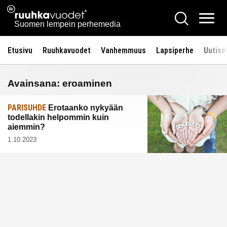
Siirry
Ruuhkavuodet.fi
Hae
sisältöön
Vali
Suomen lempein perhemedia
Etusivu
Ruuhkavuodet
Vanhemmuus
Lapsiperhe
Uutise
Avainsana:
eroaminen
PARISUHDE
Erotaanko nykyään
todellakin helpommin kuin
aiemmin?
1.10.2023