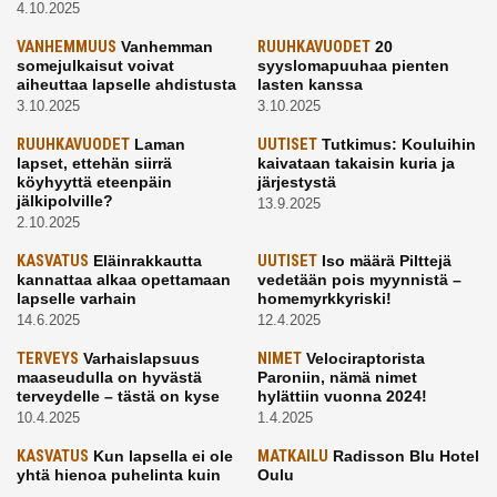
4.10.2025
VANHEMMUUS
Vanhemman
RUUHKAVUODET
20
somejulkaisut voivat
syyslomapuuhaa pienten
aiheuttaa lapselle ahdistusta
lasten kanssa
3.10.2025
3.10.2025
RUUHKAVUODET
Laman
UUTISET
Tutkimus: Kouluihin
lapset, ettehän siirrä
kaivataan takaisin kuria ja
köyhyyttä eteenpäin
järjestystä
jälkipolville?
13.9.2025
2.10.2025
KASVATUS
Eläinrakkautta
UUTISET
Iso määrä Pilttejä
kannattaa alkaa opettamaan
vedetään pois myynnistä –
lapselle varhain
homemyrkkyriski!
14.6.2025
12.4.2025
TERVEYS
Varhaislapsuus
NIMET
Velociraptorista
maaseudulla on hyvästä
Paroniin, nämä nimet
terveydelle – tästä on kyse
hylättiin vuonna 2024!
10.4.2025
1.4.2025
KASVATUS
Kun lapsella ei ole
MATKAILU
Radisson Blu Hotel
yhtä hienoa puhelinta kuin
Oulu
kavereilla
24.3.2025