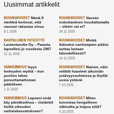
Uusimmat artikkelit
RUUHKAVUODET
Nämä 9
RUUHKAVUODET
Vauvan
merkkiä kertovat, että
nukuttaminen huudattamalla
vauvasi rakastaa sinua
– oikein vai ei?
8.1.2026
24.11.2025
KAUPALLINEN YHTEISTYÖ
RUUHKAVUODET
Minkä
Lastentarvike Oy – Parasta
ikäiseksi vanhempien pitäisi
lapsellesi jo vuodesta 1967
auttaa lastaan
taloudellisesti?
21.11.2025
14.11.2025
VANHEMMUUS
Isyys
RUUHKAVUODET
Nainen, näin
leskeyden myötä – kun
selätät haasteet aikuisiän
puoliso tekee
ystävyyssuhteissa ja löydät
peruuttamattoman
uusia ystäviä
päätöksen
7.10.2025
1.11.2025
VANHEMMUUS
Lapseni eivät
RUUHKAVUODET
Miten
käy päiväkodissa – riistänkö
tunnistaa hengellinen
heiltä oikeuden
väkivalta ja toipua siitä?
varhaiskasvatukseen?
4.10.2025