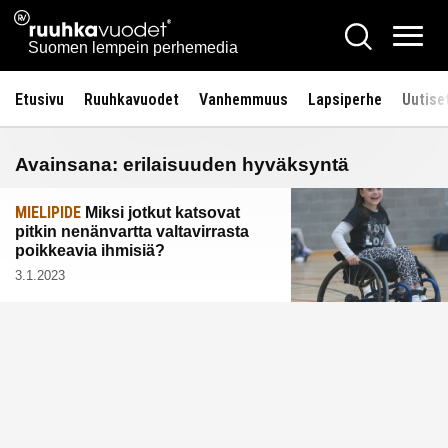
Siirry
Ruuhkavuodet.fi
Hae
sisältöön
Vali
Suomen lempein perhemedia
Etusivu
Ruuhkavuodet
Vanhemmuus
Lapsiperhe
Uutise
Avainsana:
erilaisuuden hyväksyntä
MIELIPIDE
Miksi jotkut katsovat
pitkin nenänvartta valtavirrasta
poikkeavia ihmisiä?
3.1.2023