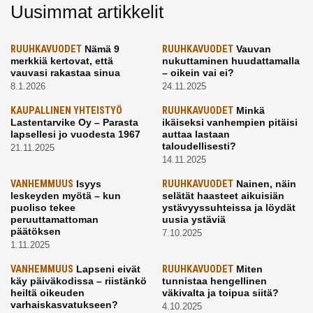
Uusimmat artikkelit
RUUHKAVUODET
Nämä 9
RUUHKAVUODET
Vauvan
merkkiä kertovat, että
nukuttaminen huudattamalla
vauvasi rakastaa sinua
– oikein vai ei?
8.1.2026
24.11.2025
KAUPALLINEN YHTEISTYÖ
RUUHKAVUODET
Minkä
Lastentarvike Oy – Parasta
ikäiseksi vanhempien pitäisi
lapsellesi jo vuodesta 1967
auttaa lastaan
taloudellisesti?
21.11.2025
14.11.2025
VANHEMMUUS
Isyys
RUUHKAVUODET
Nainen, näin
leskeyden myötä – kun
selätät haasteet aikuisiän
puoliso tekee
ystävyyssuhteissa ja löydät
peruuttamattoman
uusia ystäviä
päätöksen
7.10.2025
1.11.2025
VANHEMMUUS
Lapseni eivät
RUUHKAVUODET
Miten
käy päiväkodissa – riistänkö
tunnistaa hengellinen
heiltä oikeuden
väkivalta ja toipua siitä?
varhaiskasvatukseen?
4.10.2025