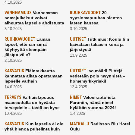
4.10.2025
VANHEMMUUS
Vanhemman
RUUHKAVUODET
20
somejulkaisut voivat
syyslomapuuhaa pienten
aiheuttaa lapselle ahdistusta
lasten kanssa
3.10.2025
3.10.2025
RUUHKAVUODET
Laman
UUTISET
Tutkimus: Kouluihin
lapset, ettehän siirrä
kaivataan takaisin kuria ja
köyhyyttä eteenpäin
järjestystä
jälkipolville?
13.9.2025
2.10.2025
KASVATUS
Eläinrakkautta
UUTISET
Iso määrä Pilttejä
kannattaa alkaa opettamaan
vedetään pois myynnistä –
lapselle varhain
homemyrkkyriski!
14.6.2025
12.4.2025
TERVEYS
Varhaislapsuus
NIMET
Velociraptorista
maaseudulla on hyvästä
Paroniin, nämä nimet
terveydelle – tästä on kyse
hylättiin vuonna 2024!
10.4.2025
1.4.2025
KASVATUS
Kun lapsella ei ole
MATKAILU
Radisson Blu Hotel
yhtä hienoa puhelinta kuin
Oulu
kavereilla
24.3.2025