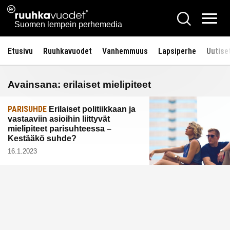
Siirry
Ruuhkavuodet.fi
Hae
sisältöön
Vali
Suomen lempein perhemedia
Etusivu
Ruuhkavuodet
Vanhemmuus
Lapsiperhe
Uutise
Avainsana:
erilaiset mielipiteet
PARISUHDE
Erilaiset politiikkaan ja
vastaaviin asioihin liittyvät
mielipiteet parisuhteessa –
Kestääkö suhde?
16.1.2023