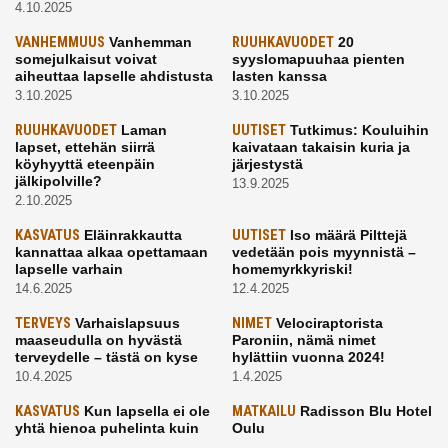
4.10.2025
VANHEMMUUS
Vanhemman
RUUHKAVUODET
20
somejulkaisut voivat
syyslomapuuhaa pienten
aiheuttaa lapselle ahdistusta
lasten kanssa
3.10.2025
3.10.2025
RUUHKAVUODET
Laman
UUTISET
Tutkimus: Kouluihin
lapset, ettehän siirrä
kaivataan takaisin kuria ja
köyhyyttä eteenpäin
järjestystä
jälkipolville?
13.9.2025
2.10.2025
KASVATUS
Eläinrakkautta
UUTISET
Iso määrä Pilttejä
kannattaa alkaa opettamaan
vedetään pois myynnistä –
lapselle varhain
homemyrkkyriski!
14.6.2025
12.4.2025
TERVEYS
Varhaislapsuus
NIMET
Velociraptorista
maaseudulla on hyvästä
Paroniin, nämä nimet
terveydelle – tästä on kyse
hylättiin vuonna 2024!
10.4.2025
1.4.2025
KASVATUS
Kun lapsella ei ole
MATKAILU
Radisson Blu Hotel
yhtä hienoa puhelinta kuin
Oulu
kavereilla
24.3.2025