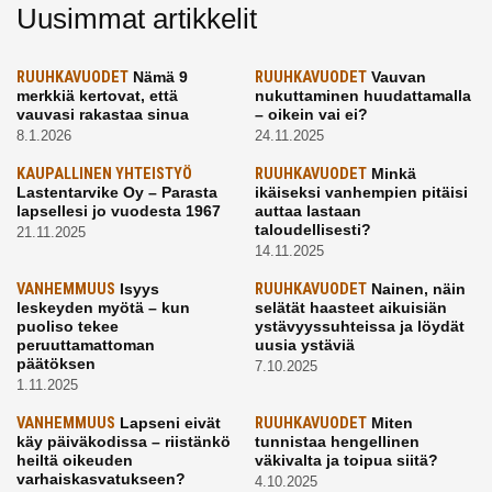
Uusimmat artikkelit
RUUHKAVUODET
Nämä 9
RUUHKAVUODET
Vauvan
merkkiä kertovat, että
nukuttaminen huudattamalla
vauvasi rakastaa sinua
– oikein vai ei?
8.1.2026
24.11.2025
KAUPALLINEN YHTEISTYÖ
RUUHKAVUODET
Minkä
Lastentarvike Oy – Parasta
ikäiseksi vanhempien pitäisi
lapsellesi jo vuodesta 1967
auttaa lastaan
taloudellisesti?
21.11.2025
14.11.2025
VANHEMMUUS
Isyys
RUUHKAVUODET
Nainen, näin
leskeyden myötä – kun
selätät haasteet aikuisiän
puoliso tekee
ystävyyssuhteissa ja löydät
peruuttamattoman
uusia ystäviä
päätöksen
7.10.2025
1.11.2025
VANHEMMUUS
Lapseni eivät
RUUHKAVUODET
Miten
käy päiväkodissa – riistänkö
tunnistaa hengellinen
heiltä oikeuden
väkivalta ja toipua siitä?
varhaiskasvatukseen?
4.10.2025