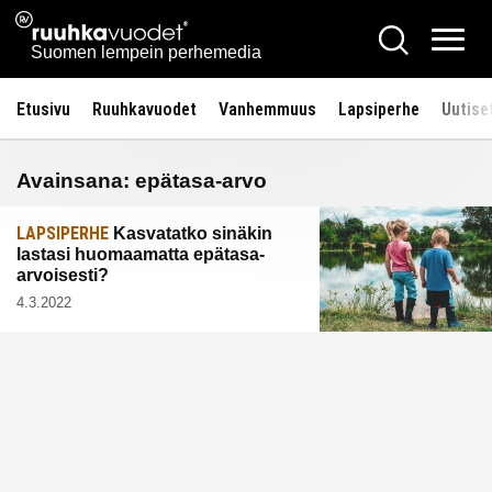
Siirry
Ruuhkavuodet.fi
Hae
sisältöön
Vali
Suomen lempein perhemedia
Etusivu
Ruuhkavuodet
Vanhemmuus
Lapsiperhe
Uutise
Avainsana:
epätasa-arvo
LAPSIPERHE
Kasvatatko sinäkin
lastasi huomaamatta epätasa-
arvoisesti?
4.3.2022