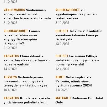
4.10.2025
VANHEMMUUS
Vanhemman
RUUHKAVUODET
20
somejulkaisut voivat
syyslomapuuhaa pienten
aiheuttaa lapselle ahdistusta
lasten kanssa
3.10.2025
3.10.2025
RUUHKAVUODET
Laman
UUTISET
Tutkimus: Kouluihin
lapset, ettehän siirrä
kaivataan takaisin kuria ja
köyhyyttä eteenpäin
järjestystä
jälkipolville?
13.9.2025
2.10.2025
KASVATUS
Eläinrakkautta
UUTISET
Iso määrä Pilttejä
kannattaa alkaa opettamaan
vedetään pois myynnistä –
lapselle varhain
homemyrkkyriski!
14.6.2025
12.4.2025
TERVEYS
Varhaislapsuus
NIMET
Velociraptorista
maaseudulla on hyvästä
Paroniin, nämä nimet
terveydelle – tästä on kyse
hylättiin vuonna 2024!
10.4.2025
1.4.2025
KASVATUS
Kun lapsella ei ole
MATKAILU
Radisson Blu Hotel
yhtä hienoa puhelinta kuin
Oulu
kavereilla
24.3.2025