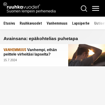
Siirry
Ruuhkavuodet.fi
Hae
sisältöön
Vali
Suomen lempein perhemedia
Etusivu
Ruuhkavuodet
Vanhemmuus
Lapsiperhe
Uutise
Avainsana:
epäkohtelias puhetapa
VANHEMMUUS
Vanhempi, ethän
peittele virheitäsi lapselta?
15.7.2024