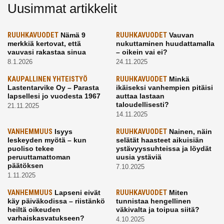
Uusimmat artikkelit
RUUHKAVUODET
Nämä 9
RUUHKAVUODET
Vauvan
merkkiä kertovat, että
nukuttaminen huudattamalla
vauvasi rakastaa sinua
– oikein vai ei?
8.1.2026
24.11.2025
KAUPALLINEN YHTEISTYÖ
RUUHKAVUODET
Minkä
Lastentarvike Oy – Parasta
ikäiseksi vanhempien pitäisi
lapsellesi jo vuodesta 1967
auttaa lastaan
taloudellisesti?
21.11.2025
14.11.2025
VANHEMMUUS
Isyys
RUUHKAVUODET
Nainen, näin
leskeyden myötä – kun
selätät haasteet aikuisiän
puoliso tekee
ystävyyssuhteissa ja löydät
peruuttamattoman
uusia ystäviä
päätöksen
7.10.2025
1.11.2025
VANHEMMUUS
Lapseni eivät
RUUHKAVUODET
Miten
käy päiväkodissa – riistänkö
tunnistaa hengellinen
heiltä oikeuden
väkivalta ja toipua siitä?
varhaiskasvatukseen?
4.10.2025