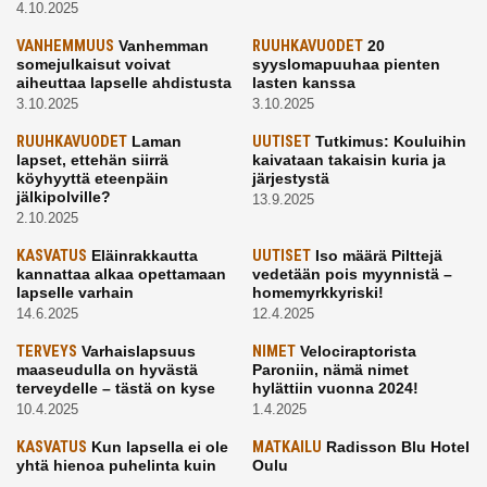
4.10.2025
VANHEMMUUS
Vanhemman
RUUHKAVUODET
20
somejulkaisut voivat
syyslomapuuhaa pienten
aiheuttaa lapselle ahdistusta
lasten kanssa
3.10.2025
3.10.2025
RUUHKAVUODET
Laman
UUTISET
Tutkimus: Kouluihin
lapset, ettehän siirrä
kaivataan takaisin kuria ja
köyhyyttä eteenpäin
järjestystä
jälkipolville?
13.9.2025
2.10.2025
KASVATUS
Eläinrakkautta
UUTISET
Iso määrä Pilttejä
kannattaa alkaa opettamaan
vedetään pois myynnistä –
lapselle varhain
homemyrkkyriski!
14.6.2025
12.4.2025
TERVEYS
Varhaislapsuus
NIMET
Velociraptorista
maaseudulla on hyvästä
Paroniin, nämä nimet
terveydelle – tästä on kyse
hylättiin vuonna 2024!
10.4.2025
1.4.2025
KASVATUS
Kun lapsella ei ole
MATKAILU
Radisson Blu Hotel
yhtä hienoa puhelinta kuin
Oulu
kavereilla
24.3.2025