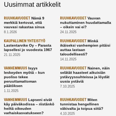
Uusimmat artikkelit
RUUHKAVUODET
Nämä 9
RUUHKAVUODET
Vauvan
merkkiä kertovat, että
nukuttaminen huudattamalla
vauvasi rakastaa sinua
– oikein vai ei?
8.1.2026
24.11.2025
KAUPALLINEN YHTEISTYÖ
RUUHKAVUODET
Minkä
Lastentarvike Oy – Parasta
ikäiseksi vanhempien pitäisi
lapsellesi jo vuodesta 1967
auttaa lastaan
taloudellisesti?
21.11.2025
14.11.2025
VANHEMMUUS
Isyys
RUUHKAVUODET
Nainen, näin
leskeyden myötä – kun
selätät haasteet aikuisiän
puoliso tekee
ystävyyssuhteissa ja löydät
peruuttamattoman
uusia ystäviä
päätöksen
7.10.2025
1.11.2025
VANHEMMUUS
Lapseni eivät
RUUHKAVUODET
Miten
käy päiväkodissa – riistänkö
tunnistaa hengellinen
heiltä oikeuden
väkivalta ja toipua siitä?
varhaiskasvatukseen?
4.10.2025