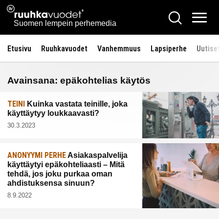
Siirry
Ruuhkavuodet.fi
Hae
sisältöön
Vali
Suomen lempein perhemedia
Etusivu
Ruuhkavuodet
Vanhemmuus
Lapsiperhe
Uutise
Avainsana:
epäkohtelias käytös
TEINI
Kuinka vastata teinille, joka
käyttäytyy loukkaavasti?
30.3.2023
ANONYYMI PERHE
Asiakaspalvelija
käyttäytyi epäkohteliaasti – Mitä
tehdä, jos joku purkaa oman
ahdistuksensa sinuun?
8.9.2022