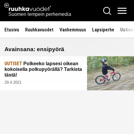
Siirry
Ruuhkavuodet.fi
Hae
sisältöön
Vali
Suomen lempein perhemedia
Etusivu
Ruuhkavuodet
Vanhemmuus
Lapsiperhe
Uutise
Avainsana:
ensipyörä
UUTISET
Polkeeko lapsesi oikean
kokoisella polkupyörällä? Tarkista
tästä!
29.4.2021