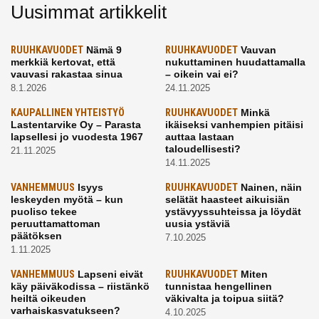
Uusimmat artikkelit
RUUHKAVUODET
Nämä 9
RUUHKAVUODET
Vauvan
merkkiä kertovat, että
nukuttaminen huudattamalla
vauvasi rakastaa sinua
– oikein vai ei?
8.1.2026
24.11.2025
KAUPALLINEN YHTEISTYÖ
RUUHKAVUODET
Minkä
Lastentarvike Oy – Parasta
ikäiseksi vanhempien pitäisi
lapsellesi jo vuodesta 1967
auttaa lastaan
taloudellisesti?
21.11.2025
14.11.2025
VANHEMMUUS
Isyys
RUUHKAVUODET
Nainen, näin
leskeyden myötä – kun
selätät haasteet aikuisiän
puoliso tekee
ystävyyssuhteissa ja löydät
peruuttamattoman
uusia ystäviä
päätöksen
7.10.2025
1.11.2025
VANHEMMUUS
Lapseni eivät
RUUHKAVUODET
Miten
käy päiväkodissa – riistänkö
tunnistaa hengellinen
heiltä oikeuden
väkivalta ja toipua siitä?
varhaiskasvatukseen?
4.10.2025