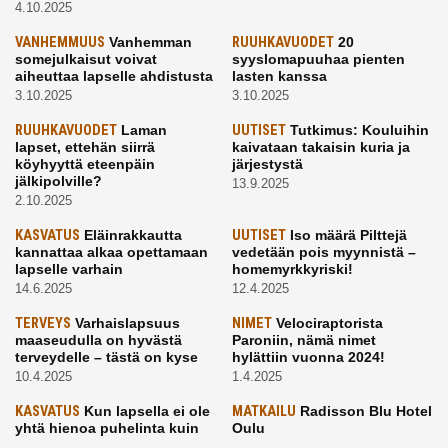
4.10.2025
VANHEMMUUS
Vanhemman
RUUHKAVUODET
20
somejulkaisut voivat
syyslomapuuhaa pienten
aiheuttaa lapselle ahdistusta
lasten kanssa
3.10.2025
3.10.2025
RUUHKAVUODET
Laman
UUTISET
Tutkimus: Kouluihin
lapset, ettehän siirrä
kaivataan takaisin kuria ja
köyhyyttä eteenpäin
järjestystä
jälkipolville?
13.9.2025
2.10.2025
KASVATUS
Eläinrakkautta
UUTISET
Iso määrä Pilttejä
kannattaa alkaa opettamaan
vedetään pois myynnistä –
lapselle varhain
homemyrkkyriski!
14.6.2025
12.4.2025
TERVEYS
Varhaislapsuus
NIMET
Velociraptorista
maaseudulla on hyvästä
Paroniin, nämä nimet
terveydelle – tästä on kyse
hylättiin vuonna 2024!
10.4.2025
1.4.2025
KASVATUS
Kun lapsella ei ole
MATKAILU
Radisson Blu Hotel
yhtä hienoa puhelinta kuin
Oulu
kavereilla
24.3.2025