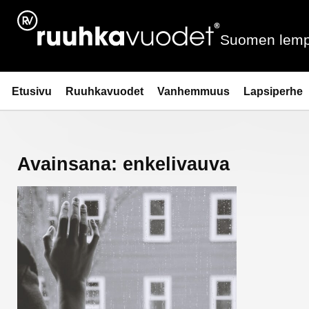
Siirry
sisältöön
Suomen lemp
Ruuhkavuodet.fi
Etusivu
Ruuhkavuodet
Vanhemmuus
Lapsiperhe
Avainsana:
enkelivauva