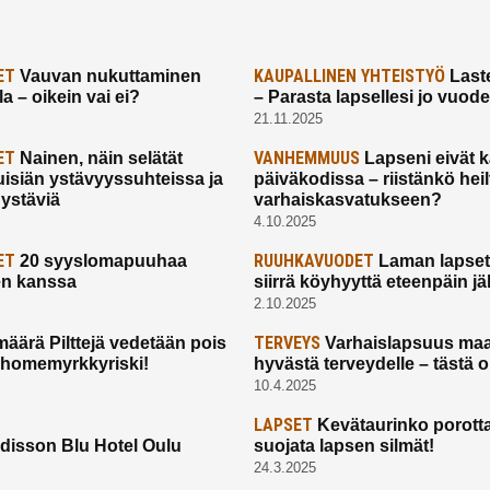
ET
KAUPALLINEN YHTEISTYÖ
Vauvan nukuttaminen
Laste
a – oikein vai ei?
– Parasta lapsellesi jo vuod
21.11.2025
ET
VANHEMMUUS
Nainen, näin selätät
Lapseni eivät 
uisiän ystävyyssuhteissa ja
päiväkodissa – riistänkö hei
 ystäviä
varhaiskasvatukseen?
4.10.2025
ET
RUUHKAVUODET
20 syyslomapuuhaa
Laman lapset,
en kanssa
siirrä köyhyyttä eteenpäin jäl
2.10.2025
TERVEYS
määrä Pilttejä vedetään pois
Varhaislapsuus maa
 homemyrkkyriski!
hyvästä terveydelle – tästä 
10.4.2025
LAPSET
Kevätaurinko porotta
disson Blu Hotel Oulu
suojata lapsen silmät!
24.3.2025