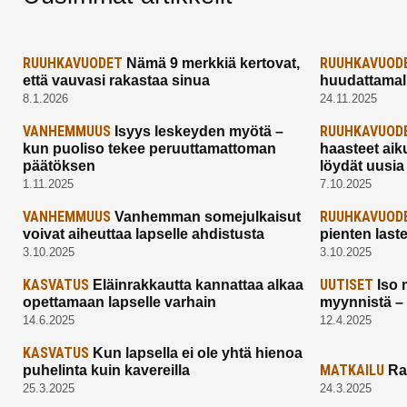
RUUHKAVUODET
RUUHKAVUOD
Nämä 9 merkkiä kertovat,
että vauvasi rakastaa sinua
huudattamall
8.1.2026
24.11.2025
VANHEMMUUS
RUUHKAVUOD
Isyys leskeyden myötä –
kun puoliso tekee peruuttamattoman
haasteet aik
päätöksen
löydät uusia
1.11.2025
7.10.2025
VANHEMMUUS
RUUHKAVUOD
Vanhemman somejulkaisut
voivat aiheuttaa lapselle ahdistusta
pienten last
3.10.2025
3.10.2025
KASVATUS
UUTISET
Eläinrakkautta kannattaa alkaa
Iso 
opettamaan lapselle varhain
myynnistä –
14.6.2025
12.4.2025
KASVATUS
Kun lapsella ei ole yhtä hienoa
MATKAILU
puhelinta kuin kavereilla
Ra
25.3.2025
24.3.2025