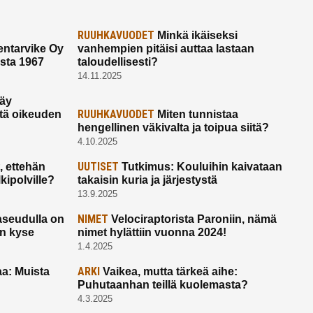
RUUHKAVUODET
Minkä ikäiseksi
ntarvike Oy
vanhempien pitäisi auttaa lastaan
esta 1967
taloudellisesti?
14.11.2025
käy
RUUHKAVUODET
ltä oikeuden
Miten tunnistaa
hengellinen väkivalta ja toipua siitä?
4.10.2025
UUTISET
 ettehän
Tutkimus: Kouluihin kaivataan
kipolville?
takaisin kuria ja järjestystä
13.9.2025
NIMET
seudulla on
Velociraptorista Paroniin, nämä
on kyse
nimet hylättiin vuonna 2024!
1.4.2025
ARKI
a: Muista
Vaikea, mutta tärkeä aihe:
Puhutaanhan teillä kuolemasta?
4.3.2025