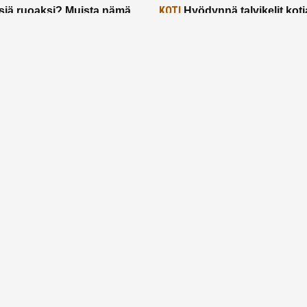
KOTI
siä ruoaksi? Muista nämä
Hyödynnä talvikelit koti
t paremman aterian
– 2 näppärää vinkkiä!
24.2.2025
Etusivu
Meistä
Ruuhkavuodet
Lapsiperhe
Vanhemmuus
Tietosuojalauseke
© 2026 Ruuhkavuodet.fi. Kaikki oikeudet pidätetään.