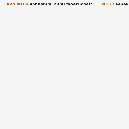
KASVATUS
RUOKA
Vanhempi, puhu työelämästä
Einek
lapselle – mutta mieti sanojasi!
asiat ja saa
25.2.2025
24.2.2025
Aitoa vertaistukea perhearkeen, lempeästi
myötäeläen
Facebook
Instagram
TikTok
X