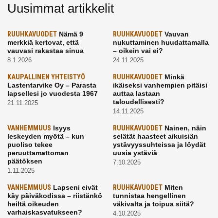
Uusimmat artikkelit
RUUHKAVUODET
Nämä 9
RUUHKAVUODET
Vauvan
merkkiä kertovat, että
nukuttaminen huudattamalla
vauvasi rakastaa sinua
– oikein vai ei?
8.1.2026
24.11.2025
KAUPALLINEN YHTEISTYÖ
RUUHKAVUODET
Minkä
Lastentarvike Oy – Parasta
ikäiseksi vanhempien pitäisi
lapsellesi jo vuodesta 1967
auttaa lastaan
taloudellisesti?
21.11.2025
14.11.2025
VANHEMMUUS
Isyys
RUUHKAVUODET
Nainen, näin
leskeyden myötä – kun
selätät haasteet aikuisiän
puoliso tekee
ystävyyssuhteissa ja löydät
peruuttamattoman
uusia ystäviä
päätöksen
7.10.2025
1.11.2025
VANHEMMUUS
Lapseni eivät
RUUHKAVUODET
Miten
käy päiväkodissa – riistänkö
tunnistaa hengellinen
heiltä oikeuden
väkivalta ja toipua siitä?
varhaiskasvatukseen?
4.10.2025