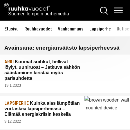
Siirry
Ruuhkavuodet.fi
Hae
sisältöön
Vali
Suomen lempein perhemedia
Etusivu
Ruuhkavuodet
Vanhemmuus
Lapsiperhe
Uutise
Avainsana:
energiansäästö lapsiperheessä
ARKI
Kuumat suihkut, hellivät
löylyt, uuniruoat – Jatkuva sähkön
säästäminen kiristää myös
parisuhdetta
19.1.2023
LAPSIPERHE
Kuinka alas lämpötilan
voi laskea lapsiperheessä –
Elämää energiakriisin keskellä
9.12.2022