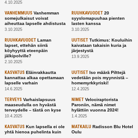
4.10.2025
VANHEMMUUS
Vanhemman
RUUHKAVUODET
20
somejulkaisut voivat
syyslomapuuhaa pienten
aiheuttaa lapselle ahdistusta
lasten kanssa
3.10.2025
3.10.2025
RUUHKAVUODET
Laman
UUTISET
Tutkimus: Kouluihin
lapset, ettehän siirrä
kaivataan takaisin kuria ja
köyhyyttä eteenpäin
järjestystä
jälkipolville?
13.9.2025
2.10.2025
KASVATUS
Eläinrakkautta
UUTISET
Iso määrä Pilttejä
kannattaa alkaa opettamaan
vedetään pois myynnistä –
lapselle varhain
homemyrkkyriski!
14.6.2025
12.4.2025
TERVEYS
Varhaislapsuus
NIMET
Velociraptorista
maaseudulla on hyvästä
Paroniin, nämä nimet
terveydelle – tästä on kyse
hylättiin vuonna 2024!
10.4.2025
1.4.2025
KASVATUS
Kun lapsella ei ole
MATKAILU
Radisson Blu Hotel
yhtä hienoa puhelinta kuin
Oulu
kavereilla
24.3.2025