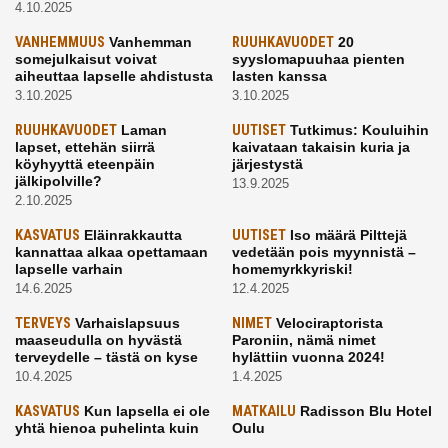
4.10.2025
VANHEMMUUS
Vanhemman
RUUHKAVUODET
20
somejulkaisut voivat
syyslomapuuhaa pienten
aiheuttaa lapselle ahdistusta
lasten kanssa
3.10.2025
3.10.2025
RUUHKAVUODET
Laman
UUTISET
Tutkimus: Kouluihin
lapset, ettehän siirrä
kaivataan takaisin kuria ja
köyhyyttä eteenpäin
järjestystä
jälkipolville?
13.9.2025
2.10.2025
KASVATUS
Eläinrakkautta
UUTISET
Iso määrä Pilttejä
kannattaa alkaa opettamaan
vedetään pois myynnistä –
lapselle varhain
homemyrkkyriski!
14.6.2025
12.4.2025
TERVEYS
Varhaislapsuus
NIMET
Velociraptorista
maaseudulla on hyvästä
Paroniin, nämä nimet
terveydelle – tästä on kyse
hylättiin vuonna 2024!
10.4.2025
1.4.2025
KASVATUS
Kun lapsella ei ole
MATKAILU
Radisson Blu Hotel
yhtä hienoa puhelinta kuin
Oulu
kavereilla
24.3.2025