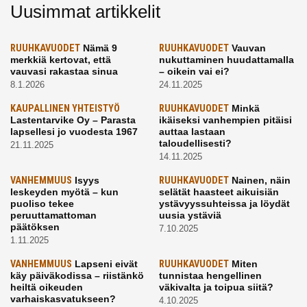
Uusimmat artikkelit
RUUHKAVUODET
Nämä 9
RUUHKAVUODET
Vauvan
merkkiä kertovat, että
nukuttaminen huudattamalla
vauvasi rakastaa sinua
– oikein vai ei?
8.1.2026
24.11.2025
KAUPALLINEN YHTEISTYÖ
RUUHKAVUODET
Minkä
Lastentarvike Oy – Parasta
ikäiseksi vanhempien pitäisi
lapsellesi jo vuodesta 1967
auttaa lastaan
taloudellisesti?
21.11.2025
14.11.2025
VANHEMMUUS
Isyys
RUUHKAVUODET
Nainen, näin
leskeyden myötä – kun
selätät haasteet aikuisiän
puoliso tekee
ystävyyssuhteissa ja löydät
peruuttamattoman
uusia ystäviä
päätöksen
7.10.2025
1.11.2025
VANHEMMUUS
Lapseni eivät
RUUHKAVUODET
Miten
käy päiväkodissa – riistänkö
tunnistaa hengellinen
heiltä oikeuden
väkivalta ja toipua siitä?
varhaiskasvatukseen?
4.10.2025