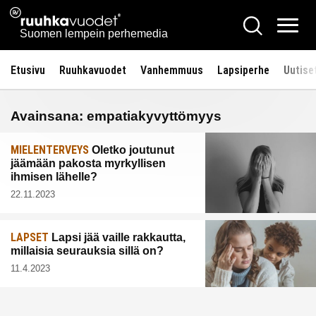
Siirry
Ruuhkavuodet.fi
Hae
sisältöön
Vali
Suomen lempein perhemedia
Etusivu
Ruuhkavuodet
Vanhemmuus
Lapsiperhe
Uutise
Avainsana:
empatiakyvyttömyys
MIELENTERVEYS
Oletko joutunut
jäämään pakosta myrkyllisen
ihmisen lähelle?
22.11.2023
LAPSET
Lapsi jää vaille rakkautta,
millaisia seurauksia sillä on?
11.4.2023