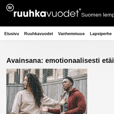
Siirry
sisältöön
Suomen lemp
Ruuhkavuodet.fi
Etusivu
Ruuhkavuodet
Vanhemmuus
Lapsiperhe
Avainsana:
emotionaalisesti etä