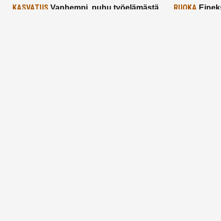
KASVATUS
RUOKA
Vanhempi, puhu työelämästä
Einek
lapselle – mutta mieti sanojasi!
asiat ja saa
25.2.2025
24.2.2025
Aitoa vertaistukea perhearkeen, lempeästi
myötäeläen
Facebook
Instagram
TikTok
X