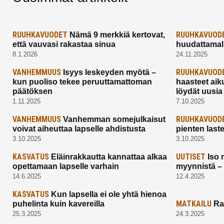
RUUHKAVUODET
RUUHKAVUOD
Nämä 9 merkkiä kertovat,
että vauvasi rakastaa sinua
huudattamall
8.1.2026
24.11.2025
VANHEMMUUS
RUUHKAVUOD
Isyys leskeyden myötä –
kun puoliso tekee peruuttamattoman
haasteet aik
päätöksen
löydät uusia
1.11.2025
7.10.2025
VANHEMMUUS
RUUHKAVUOD
Vanhemman somejulkaisut
voivat aiheuttaa lapselle ahdistusta
pienten last
3.10.2025
3.10.2025
KASVATUS
UUTISET
Eläinrakkautta kannattaa alkaa
Iso 
opettamaan lapselle varhain
myynnistä –
14.6.2025
12.4.2025
KASVATUS
Kun lapsella ei ole yhtä hienoa
MATKAILU
puhelinta kuin kavereilla
Ra
25.3.2025
24.3.2025