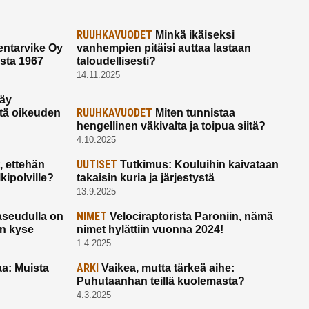
RUUHKAVUODET
Minkä ikäiseksi
ntarvike Oy
vanhempien pitäisi auttaa lastaan
esta 1967
taloudellisesti?
14.11.2025
käy
RUUHKAVUODET
ltä oikeuden
Miten tunnistaa
hengellinen väkivalta ja toipua siitä?
4.10.2025
UUTISET
 ettehän
Tutkimus: Kouluihin kaivataan
kipolville?
takaisin kuria ja järjestystä
13.9.2025
NIMET
seudulla on
Velociraptorista Paroniin, nämä
on kyse
nimet hylättiin vuonna 2024!
1.4.2025
ARKI
a: Muista
Vaikea, mutta tärkeä aihe:
Puhutaanhan teillä kuolemasta?
4.3.2025