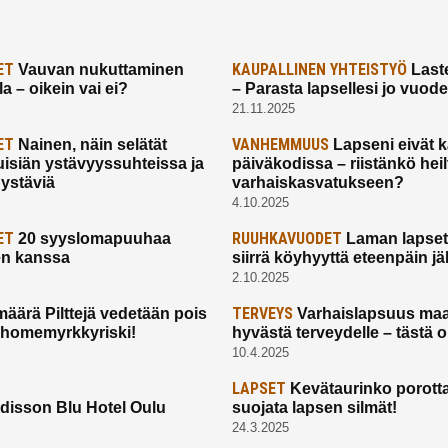
ET
KAUPALLINEN YHTEISTYÖ
Vauvan nukuttaminen
Laste
a – oikein vai ei?
– Parasta lapsellesi jo vuod
21.11.2025
ET
VANHEMMUUS
Nainen, näin selätät
Lapseni eivät 
uisiän ystävyyssuhteissa ja
päiväkodissa – riistänkö hei
 ystäviä
varhaiskasvatukseen?
4.10.2025
ET
RUUHKAVUODET
20 syyslomapuuhaa
Laman lapset,
en kanssa
siirrä köyhyyttä eteenpäin jäl
2.10.2025
TERVEYS
määrä Pilttejä vedetään pois
Varhaislapsuus maa
 homemyrkkyriski!
hyvästä terveydelle – tästä 
10.4.2025
LAPSET
Kevätaurinko porotta
disson Blu Hotel Oulu
suojata lapsen silmät!
24.3.2025