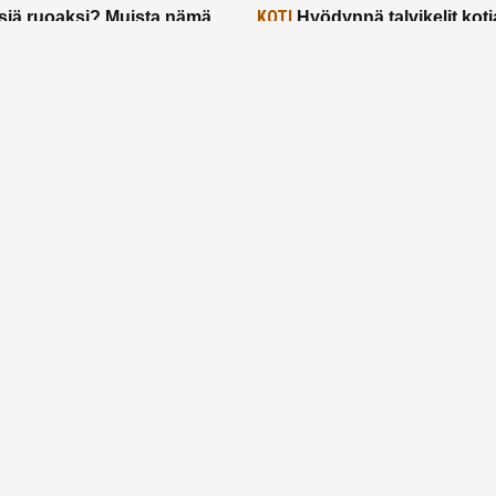
KOTI
siä ruoaksi? Muista nämä
Hyödynnä talvikelit koti
t paremman aterian
– 2 näppärää vinkkiä!
24.2.2025
Etusivu
Meistä
Ruuhkavuodet
Lapsiperhe
Vanhemmuus
Tietosuojalauseke
© 2026 Ruuhkavuodet.fi. Kaikki oikeudet pidätetään.