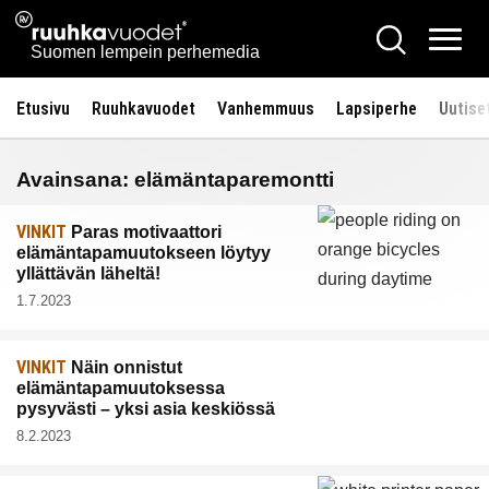
Siirry
Ruuhkavuodet.fi
Hae
sisältöön
Vali
Suomen lempein perhemedia
Etusivu
Ruuhkavuodet
Vanhemmuus
Lapsiperhe
Uutise
Avainsana:
elämäntaparemontti
VINKIT
Paras motivaattori
elämäntapa­muutokseen löytyy
yllättävän läheltä!
1.7.2023
VINKIT
Näin onnistut
elämäntapamuutoksessa
pysyvästi – yksi asia keskiössä
8.2.2023