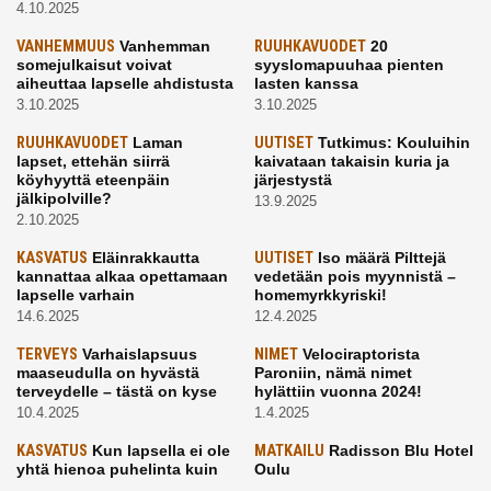
4.10.2025
VANHEMMUUS
Vanhemman
RUUHKAVUODET
20
somejulkaisut voivat
syyslomapuuhaa pienten
aiheuttaa lapselle ahdistusta
lasten kanssa
3.10.2025
3.10.2025
RUUHKAVUODET
Laman
UUTISET
Tutkimus: Kouluihin
lapset, ettehän siirrä
kaivataan takaisin kuria ja
köyhyyttä eteenpäin
järjestystä
jälkipolville?
13.9.2025
2.10.2025
KASVATUS
Eläinrakkautta
UUTISET
Iso määrä Pilttejä
kannattaa alkaa opettamaan
vedetään pois myynnistä –
lapselle varhain
homemyrkkyriski!
14.6.2025
12.4.2025
TERVEYS
Varhaislapsuus
NIMET
Velociraptorista
maaseudulla on hyvästä
Paroniin, nämä nimet
terveydelle – tästä on kyse
hylättiin vuonna 2024!
10.4.2025
1.4.2025
KASVATUS
Kun lapsella ei ole
MATKAILU
Radisson Blu Hotel
yhtä hienoa puhelinta kuin
Oulu
kavereilla
24.3.2025