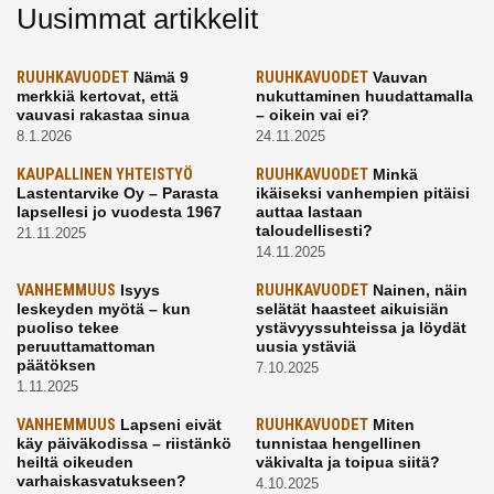
Uusimmat artikkelit
RUUHKAVUODET
Nämä 9
RUUHKAVUODET
Vauvan
merkkiä kertovat, että
nukuttaminen huudattamalla
vauvasi rakastaa sinua
– oikein vai ei?
8.1.2026
24.11.2025
KAUPALLINEN YHTEISTYÖ
RUUHKAVUODET
Minkä
Lastentarvike Oy – Parasta
ikäiseksi vanhempien pitäisi
lapsellesi jo vuodesta 1967
auttaa lastaan
taloudellisesti?
21.11.2025
14.11.2025
VANHEMMUUS
Isyys
RUUHKAVUODET
Nainen, näin
leskeyden myötä – kun
selätät haasteet aikuisiän
puoliso tekee
ystävyyssuhteissa ja löydät
peruuttamattoman
uusia ystäviä
päätöksen
7.10.2025
1.11.2025
VANHEMMUUS
Lapseni eivät
RUUHKAVUODET
Miten
käy päiväkodissa – riistänkö
tunnistaa hengellinen
heiltä oikeuden
väkivalta ja toipua siitä?
varhaiskasvatukseen?
4.10.2025