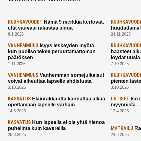
RUUHKAVUODET
RUUHKAVUOD
Nämä 9 merkkiä kertovat,
että vauvasi rakastaa sinua
huudattamall
8.1.2026
24.11.2025
VANHEMMUUS
RUUHKAVUOD
Isyys leskeyden myötä –
kun puoliso tekee peruuttamattoman
haasteet aik
päätöksen
löydät uusia
1.11.2025
7.10.2025
VANHEMMUUS
RUUHKAVUOD
Vanhemman somejulkaisut
voivat aiheuttaa lapselle ahdistusta
pienten last
3.10.2025
3.10.2025
KASVATUS
UUTISET
Eläinrakkautta kannattaa alkaa
Iso 
opettamaan lapselle varhain
myynnistä –
14.6.2025
12.4.2025
KASVATUS
Kun lapsella ei ole yhtä hienoa
MATKAILU
puhelinta kuin kavereilla
Ra
25.3.2025
24.3.2025