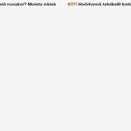
KOTI
siä ruoaksi? Muista nämä
Hyödynnä talvikelit koti
t paremman aterian
– 2 näppärää vinkkiä!
24.2.2025
Etusivu
Meistä
Ruuhkavuodet
Lapsiperhe
Vanhemmuus
Tietosuojalauseke
© 2026 Ruuhkavuodet.fi. Kaikki oikeudet pidätetään.