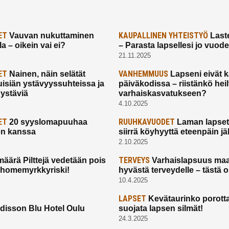
ET
KAUPALLINEN YHTEISTYÖ
Vauvan nukuttaminen
Laste
a – oikein vai ei?
– Parasta lapsellesi jo vuod
21.11.2025
ET
VANHEMMUUS
Nainen, näin selätät
Lapseni eivät 
uisiän ystävyyssuhteissa ja
päiväkodissa – riistänkö hei
 ystäviä
varhaiskasvatukseen?
4.10.2025
ET
RUUHKAVUODET
20 syyslomapuuhaa
Laman lapset,
en kanssa
siirrä köyhyyttä eteenpäin jäl
2.10.2025
TERVEYS
määrä Pilttejä vedetään pois
Varhaislapsuus maa
 homemyrkkyriski!
hyvästä terveydelle – tästä 
10.4.2025
LAPSET
Kevätaurinko porotta
disson Blu Hotel Oulu
suojata lapsen silmät!
24.3.2025