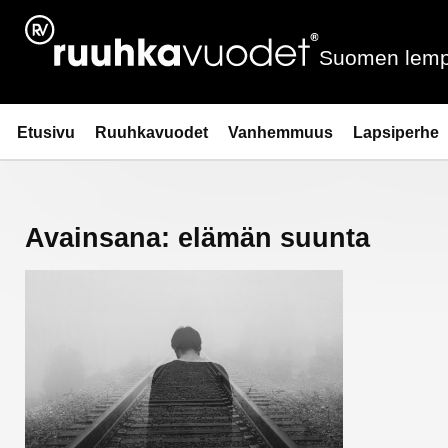
Siirry
sisältöön
Suomen lemp
Ruuhkavuodet.fi
Etusivu
Ruuhkavuodet
Vanhemmuus
Lapsiperhe
Avainsana:
elämän suunta