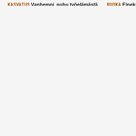
KASVATUS
RUOKA
Vanhempi, puhu työelämästä
Einek
lapselle – mutta mieti sanojasi!
asiat ja saa
25.2.2025
24.2.2025
Aitoa vertaistukea perhearkeen, lempeästi
myötäeläen
Facebook
Instagram
TikTok
X