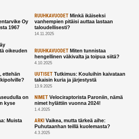
RUUHKAVUODET
Minkä ikäiseksi
ntarvike Oy
vanhempien pitäisi auttaa lastaan
esta 1967
taloudellisesti?
14.11.2025
käy
RUUHKAVUODET
ltä oikeuden
Miten tunnistaa
hengellinen väkivalta ja toipua siitä?
4.10.2025
UUTISET
 ettehän
Tutkimus: Kouluihin kaivataan
kipolville?
takaisin kuria ja järjestystä
13.9.2025
NIMET
seudulla on
Velociraptorista Paroniin, nämä
on kyse
nimet hylättiin vuonna 2024!
1.4.2025
ARKI
a: Muista
Vaikea, mutta tärkeä aihe:
Puhutaanhan teillä kuolemasta?
4.3.2025